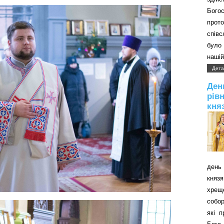
Бого
прот
співс
було 
нашій
Дета
Д
рів
кня
день 
князя
хрещ
собор
які 