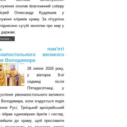
служіння очолив благочинний собору
оієрей Олександр Кудряшов у
лужінні кліриків храму. За літургією
піднесено сугубі молитви про мир у
 державі.
льніше...
ень пам'яті
ноапостольного великого
зя Володимира
28 липня 2026 року,
у вівторок 9-ої
седмиці після
П'ятидесятниці, у
успіння рівноапостольного великого
 Володимира, коли згадується подія
ення Русі, Троїцький архієрейський
 зібрав єдиновірних братів і сестер,
прийшли до храму, щоб прославити