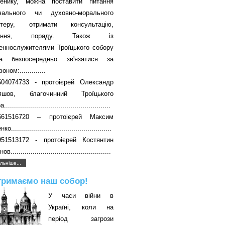
енику, можна поставити питання
вчального чи духовно-морального
ктеру, отримати консультацію,
чання, пораду. Також із
еннослужителями Троїцького собору
а безпосередньо зв'язатися за
ном:.............
504074733 - протоієрей Олександр
яшов, благочинний Троїцького
....................................................
661516720 – протоієрей Максим
о..................................................
951513172 - протоієрей Костянтин
в..................................................
льніше...
тримаємо наш собор!
У часи війни в
Україні, коли на
період загрози