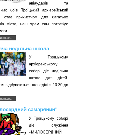
авіаударів та
чних боїв Троїцький архієрейський
р стає прихистком для багатьох
лів міста, наш храм сам потребує
оги.
льніше...
яча недільна школа
У Троїцькому
архієрейському
соборі діє недільна
школа для дітей.
тя відбуваються щонеділі з 10:30 до
.
льніше...
лосердний самарянин"
У Троїцькому соборі
діє служіння
«МИЛОСЕРДНИЙ