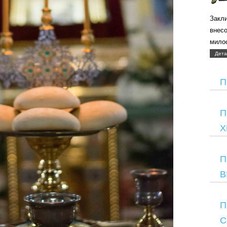
Закли
внес
мило
Дета
П
П
Х
П
В
П
С