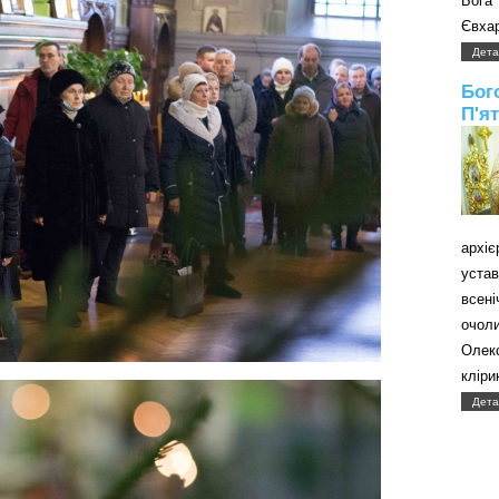
Бога
Євхар
Дета
Бог
П'я
архі
уст
всені
очол
Олек
кліри
Дета