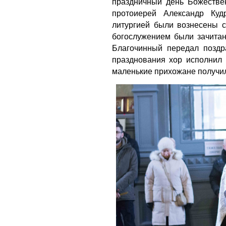
праздничный день Божестве
протоиерей Александр Куд
литургией были вознесены с
богослужением были зачитан
Благочинный передал поздр
празднования хор исполнил 
маленькие прихожане получил