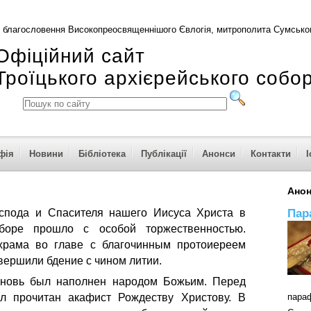
 благословення Високопреосвященнішого Євлогія, митрополита Сумськог
Офіційний сайт
Троїцького архієрейського собо
фія
Новини
Бібліотека
Публікації
Анонси
Контакти
І
Ано
Пар
спода и Спасителя нашего Иисуса Христа в
боре прошло с особой торжественностью.
храма во главе с благочинным протоиереем
ершили бдение с чином литии.
вновь был наполнен народом Божьим. Перед
л прочитан акафист Рождеству Христову. В
пар