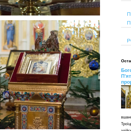
П
П
Р
Оста
Бог
П'я
про
вшан
Трої
здій