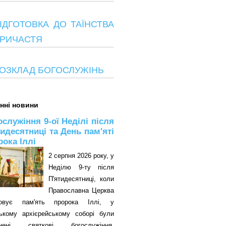
ІДГОТОВКА ДО ТАЇНСТВА
РИЧАСТЯ
ОЗКЛАД БОГОСЛУЖІНЬ
нні новини
ослужіння 9-ої Неділі після
тидесятниці та День пам'яті
рока Іллі
2 серпня 2026 року, у
Неділю 9-ту після
П'ятидесятниці, коли
Православна Церква
овує пам'ять пророка Іллі, у
цькому архієрейському соборі були
снені святкові богослужіння.