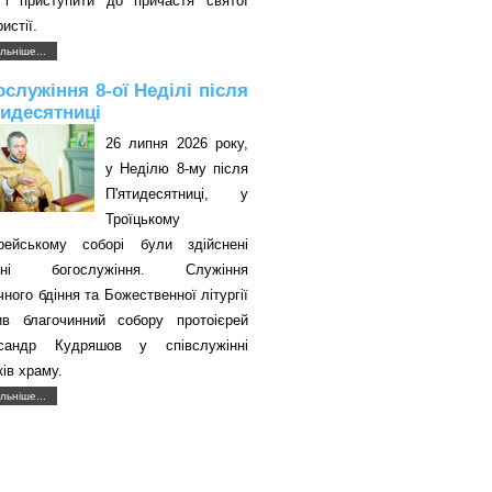
 і приступити до причастя святої
истії.
льніше...
ослужіння 8-ої Неділі після
тидесятниці
26 липня 2026 року,
у Неділю 8-му після
П'ятидесятниці, у
Троїцькому
єрейському соборі були здійснені
авні богослужіння. Служіння
чного бдіння та Божественної літургії
ив благочинний собору протоієрей
сандр Кудряшов у співслужінні
ків храму.
льніше...