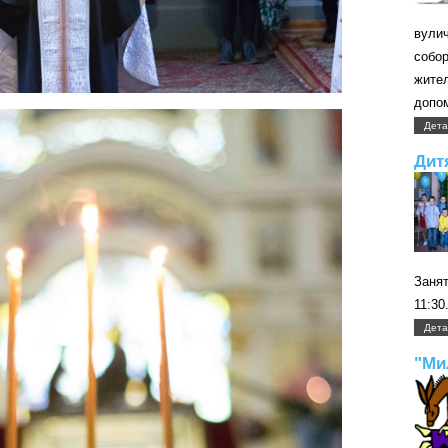
вули
собо
жите
допом
Дета
Дит
Занят
11:30
Дета
"Ми