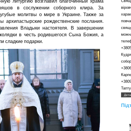
нную литургию возглавил благочинный храма
Свящ
ряшов в сослужении соборного клира. За
віро
угубые молитвы о мире в Украине. Также за
хара
ы архипастырские рождественские послания.
пов
авления Владыки настоятеля. В завершении
свящ
колядки в честь родившегося Сына Божия, а
можн
и сладкие подарки.
телефо
+380
Кудр
собора.
+380
Карпенк
+380
Таптуно
Дета
Під