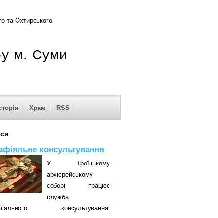
о та Охтирського
ру м. Суми
сторія
Храм
RSS
нси
афіяльне консультування
У Троїцькому
архієрейському
соборі працює
служба
афіяльного консультування.