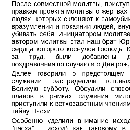
После совместной молитвы, приступ
правкам проекта молитвы о жертвах 
людях, которых склоняют к самоубий
вразумлении и покаянии людей, вн
убивать себя. Инициатором молитв
автором молитвы стал наш брат Юри
сердца которого коснулся Господь. 
за труд, были добавлены д
поздравления по случаю его Дня рож
Далее говорили о предстоящем 
служении, распределили готов
Великую субботу. Обсудили спос
планов в рамках служения мило
приступили к ветхозаветным чтения
тайну Пасхи.
Особенно уделили внимание исход
"пасха" - исход) как таковому в