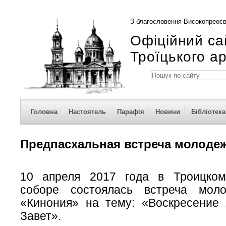
З благословення Високопреосв
Офіційний са
Троїцького а
Головна
Настоятель
Парафія
Новини
Бібліотека
Предпасхальная встреча молод
10 апреля 2017 года в Троицком
соборе состоялась встреча моло
«Кинония» на тему: «Воскресение 
Завет».