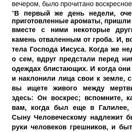
вечером, было прочитано воскресное
"
В первый же день недели, оче
приготовленные ароматы, пришли о
вместе с ними некоторые дру
камень отваленным от гроба.
И, в
тела Господа Иисуса.
Когда же не
о сем, вдруг предстали перед н
одеждах блистающих.
И когда они
и наклонили лица
свои
к земле, с
вы ищете живого между мерт
здесь: Он воскрес; вспомните, 
вам, когда был еще в Галилее
Сыну Человеческому надлежит б
руки человеков грешников, и быт