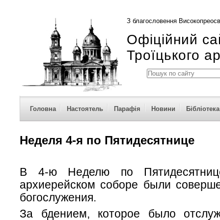
З благословення Високопреосв
Офіційний са
Троїцького а
Головна
Настоятель
Парафія
Новини
Бібліотека
Неделя 4-я по Пятидесятнице
В 4-ю Неделю по Пятидесятниц
архиерейском соборе были соверш
богослужения.
За бдением, которое было отслу