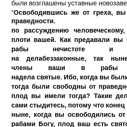
были возглашены уставные новозаве
"
Освободившись же от греха, вы
праведнос
по
рассуждению
человеческому,
плоти вашей. Как предавали вы
рабы нечистоте и б
на
дела
беззаконные, так нын
члены ваши в рабы пр
на
дела
святые.
Ибо, когда вы были
тогда были свободны от праведн
плод вы имели тогда?
Такие дел
сами стыдитесь, потому что конец 
ныне, когда вы освободились от
рабами Богу, плод ваш есть свято