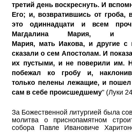
третий день воскреснуть.
И вспом
Его;
и, возвратившись от гроба, 
это одиннадцати и всем про
Магдалина Мария, и 
Мария,
мать
Иакова, и другие с 
сказали о сем Апостолам.
И показ
их пустыми, и не поверили им.
Н
побежал ко гробу и, наклонив
только пелены лежащие, и пошел
сам в себе происшедшему
" (Луки 24
За Божественной литургией была со
молитва о приснопамятном строи
собора Павле Ивановиче Харитон