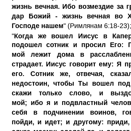
жизнь вечная.
Ибо возмездие за гр
дар Божий - жизнь вечная во Х
Господе нашем
" (Римлянам 6:18-23)
"
Когда же вошел Иисус в Капе
подошел сотник и просил Его:
мой лежит дома в расслаблен
страдает.
Иисус говорит ему: Я 
его.
Сотник же, отвечая, сказа
недостоин, чтобы Ты вошел под
скажи только слово, и выздо
мой;
ибо я и подвластный челов
себя в подчинении воинов, го
пойди, и идет; и другому: приди,