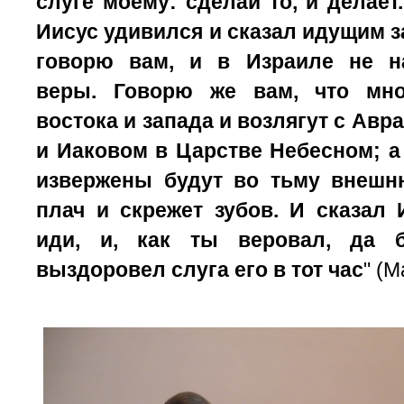
слуге моему: сделай то, и делает
Иисус удивился и сказал идущим з
говорю вам, и в Израиле не н
веры.
Говорю же вам, что мно
востока и запада и возлягут с Авр
и Иаковом в Царстве Небесном;
а
извержены будут во тьму внешн
плач и скрежет зубов.
И сказал 
иди, и, как ты веровал, да б
выздоровел слуга его в тот час
" (М