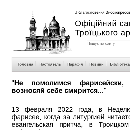
З благословення Високопреосв
Офіційний са
Троїцького а
Головна
Настоятель
Парафія
Новини
Бібліотека
"
Не помолимся фарисейски, 
возносяй себе смирится...
"
13 февраля 2022 года, в Неде
фарисее, когда за литургией читае
евангельская притча, в Троицко