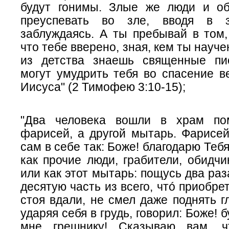
будут гонимы. Злые же люди и о
преуспевать во зле, вводя в 
заблуждаясь. А ты пребывай в том,
что тебе вверено, зная, кем ты науч
из детства знаешь священные пи
могут умудрить тебя во спасение в
Иисуса" (2 Тимофею 3:10-15);
"Два человека вошли в храм пом
фарисей, а другой мытарь. Фарисей
сам в себе так: Боже! благодарю Тебя,
как прочие люди, грабители, обидчи
или как этот мытарь: пощусь два раз
десятую часть из всего, чтó приобре
стоя вдали, не смел даже поднять гл
ударяя себя в грудь, говорил: Боже! 
мне грешнику! Сказываю вам, 