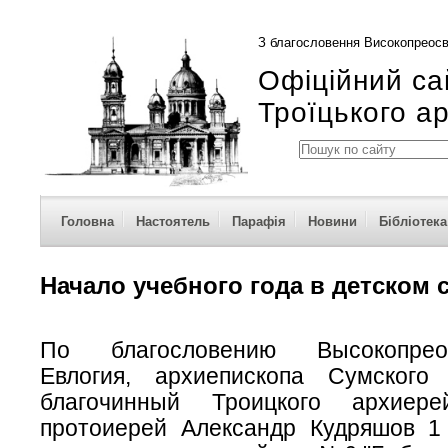
З благословення Високопреосв
Офіційний са
Троїцького а
Головна
Настоятель
Парафія
Новини
Бібліотека
Начало учебного года в детском 
По благословению Высокопреос
Евлогия, архиепископа Сумского
благочинный Троицкого архиере
протоиерей Александр Кудряшов 1