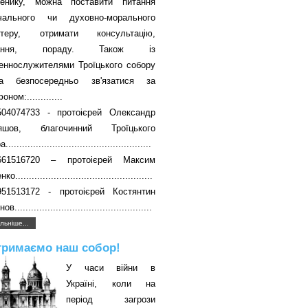
енику, можна поставити питання
вчального чи духовно-морального
ктеру, отримати консультацію,
чання, пораду. Також із
еннослужителями Троїцького собору
а безпосередньо зв'язатися за
ном:.............
504074733 - протоієрей Олександр
яшов, благочинний Троїцького
....................................................
661516720 – протоієрей Максим
о..................................................
951513172 - протоієрей Костянтин
в..................................................
льніше...
тримаємо наш собор!
У часи війни в
Україні, коли на
період загрози