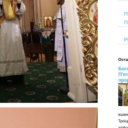
П
П
Р
Оста
Бог
П'я
про
вшан
Трої
здій