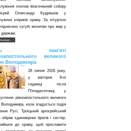
служіння очолив благочинний собору
оієрей Олександр Кудряшов у
лужінні кліриків храму. За літургією
піднесено сугубі молитви про мир у
 державі.
льніше...
ень пам'яті
ноапостольного великого
зя Володимира
28 липня 2026 року,
у вівторок 9-ої
седмиці після
П'ятидесятниці, у
успіння рівноапостольного великого
 Володимира, коли згадується подія
ення Русі, Троїцький архієрейський
 зібрав єдиновірних братів і сестер,
прийшли до храму, щоб прославити