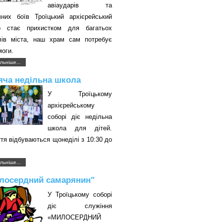
авіаударів та
чних боїв Троїцький архієрейський
р стає прихистком для багатьох
лів міста, наш храм сам потребує
оги.
льніше...
яча недільна школа
У Троїцькому
архієрейському
соборі діє недільна
школа для дітей.
тя відбуваються щонеділі з 10:30 до
.
льніше...
лосердний самарянин"
У Троїцькому соборі
діє служіння
«МИЛОСЕРДНИЙ