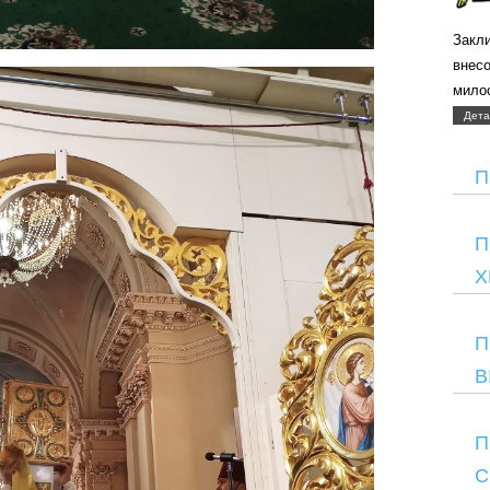
Закли
внес
мило
Дета
П
П
Х
П
В
П
С