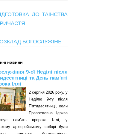
ІДГОТОВКА ДО ТАЇНСТВА
РИЧАСТЯ
ОЗКЛАД БОГОСЛУЖІНЬ
нні новини
ослужіння 9-ої Неділі після
тидесятниці та День пам'яті
рока Іллі
2 серпня 2026 року, у
Неділю 9-ту після
П'ятидесятниці, коли
Православна Церква
овує пам'ять пророка Іллі, у
цькому архієрейському соборі були
снені святкові богослужіння.