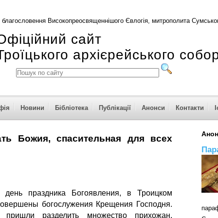
 благословення Високопреосвященнішого Євлогія, митрополита Сумськог
Офіційний сайт
Троїцького архієрейського собо
фія
Новини
Бібліотека
Публікації
Анонси
Контакти
І
Ано
ть Божия, спасительная для всех
Пар
в день праздника Богоявления, в Троицком
совершены богослужения Крещения Господня.
пар
 пришли разделить множество прихожан,