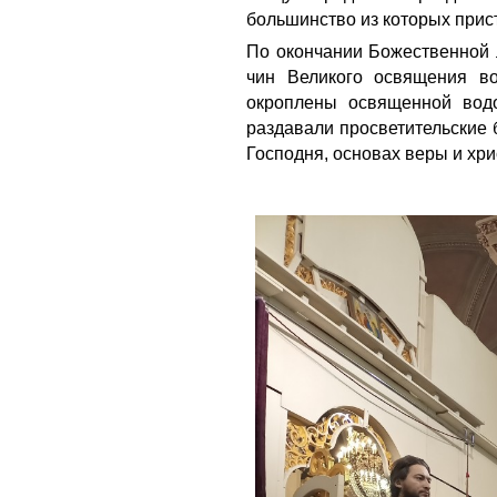
большинство из которых прис
По окончании Божественной 
чин Великого освящения в
окроплены освященной водо
раздавали просветительские
Господня, основах веры и хри