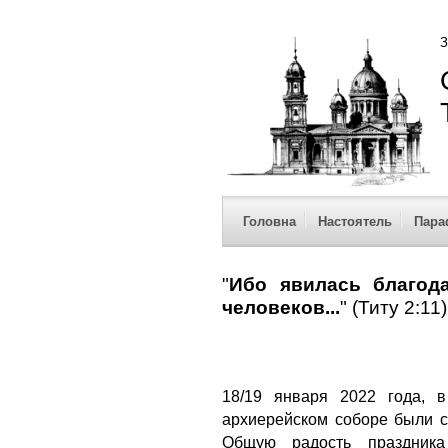
З
Головна
Настоятель
Пара
"
Ибо явилась благода
человеков...
" (Титу 2:11)
18/19 января 2022 года, 
архиерейском соборе были 
Общую радость праздника