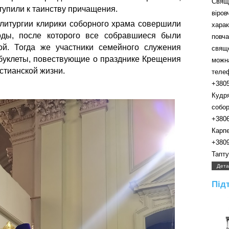
Свящ
тупили к таинству причащения.
віро
литургии клирики соборного храма совершили
хара
оды, после которого все собравшиеся были
пов
й. Тогда же участники семейного служения
свящ
 буклеты, повествующие о празднике Крещения
можн
стианской жизни.
телефо
+380
Кудр
собора.
+380
Карпенк
+380
Таптуно
Дета
Під