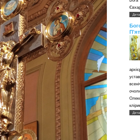
Бога
Євхар
Дета
Бог
П'я
архі
уст
всені
очол
Олек
кліри
Дета