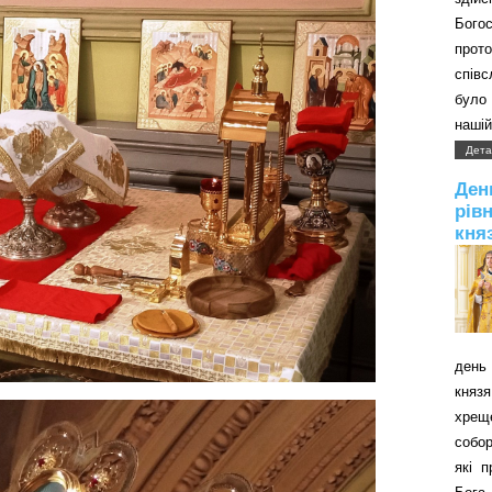
Бого
прот
співс
було 
нашій
Дета
Д
рів
кня
день 
князя
хрещ
собор
які 