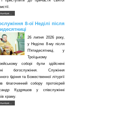
 і приступити до причастя святої
истії.
льніше...
ослужіння 8-ої Неділі після
тидесятниці
26 липня 2026 року,
у Неділю 8-му після
П'ятидесятниці, у
Троїцькому
єрейському соборі були здійснені
авні богослужіння. Служіння
чного бдіння та Божественної літургії
ив благочинний собору протоієрей
сандр Кудряшов у співслужінні
ків храму.
льніше...