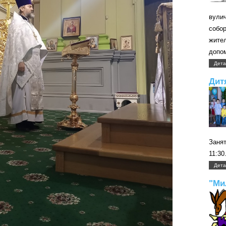
вули
собо
жите
допом
Дета
Дит
Занят
11:30
Дета
"Ми