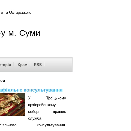
о та Охтирського
ру м. Суми
сторія
Храм
RSS
нси
афіяльне консультування
У Троїцькому
архієрейському
соборі працює
служба
афіяльного консультування.