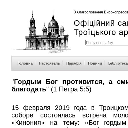
З благословення Високопреосв
Офіційний са
Троїцького а
Головна
Настоятель
Парафія
Новини
Бібліотека
"
Гордым Бог противится, а см
благодать
" (1 Петра 5:5)
15 февраля 2019 года в Троицко
соборе состоялась встреча моло
«Кинония» на тему: «Бог гордым