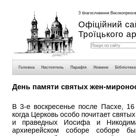
З благословення Високопреосв
Офіційний са
Троїцького а
Головна
Настоятель
Парафія
Новини
Бібліотека
День памяти святых жен-мироно
В 3-е воскресенье после Пасхе, 16
когда Церковь особо почитает святы
и праведных Иосифа и Никодим
архиерейском соборе соборе б