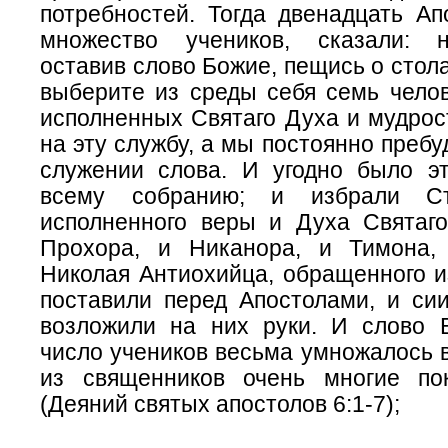
потребностей. Тогда двенадцать Ап
множество учеников, сказали: 
оставив слово Божие, пещись о стола
выберите из среды себя семь челов
исполненных Святаго Духа и мудрос
на эту службу, а мы постоянно пребу
служении слова. И угодно было э
всему собранию; и избрали Ст
исполненного веры и Духа Святаго
Прохора, и Никанора, и Тимона,
Николая Антиохийца, обращенного и
поставили перед Апостолами, и сии
возложили на них руки. И слово 
число учеников весьма умножалось 
из священников очень многие по
(Деяний святых апостолов 6:1-7);