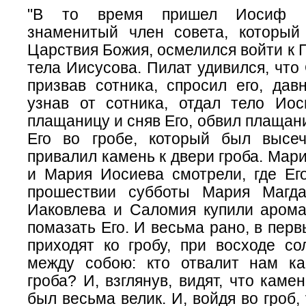
"В то время пришел Иосиф и
знаменитый член совета, которы
Царствия Божия, осмелился войти к П
тела Иисусова. Пилат удивился, что 
призвав сотника, спросил его, дав
узнав от сотника, отдал тело Иос
плащаницу и сняв Его, обвил плащан
Его во гробе, который был высе
привалил камень к двери гроба. Мар
и Мария Иосиева смотрели, где Ег
прошествии субботы Мария Магд
Иаковлева и Саломия купили арома
помазать Его. И весьма рано, в перв
приходят ко гробу, при восходе со
между собою: кто отвалит нам к
гроба? И, взглянув, видят, что каме
был весьма велик. И, войдя во гроб,