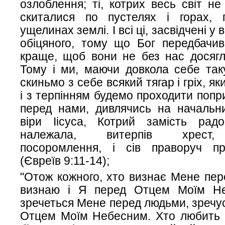
озлоблення; ті, котрих весь світ не
скиталися по пустелях і горах,
ущелинах землі. І всі ці, засвідчені у 
обіцяного, тому що Бог передбачи
краще, щоб вони не без нас досягл
Тому і ми, маючи довкола себе таку
скиньмо з себе всякий тягар і гріх, я
і з терпінням будемо проходити попр
перед нами, дивлячись на начальни
віри Іісуса, Котрий замість рад
належала, витерпів хрест,
посоромлення, і сів праворуч п
(Євреїв 9:11-14);
"Отож кожного, хто визнає Мене пер
визнаю і Я перед Отцем Моїм Не
зречеться Мене перед людьми, зречус
Отцем Моїм Небесним. Хто любить б