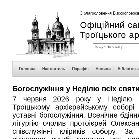
З благословення Високопреосв
Офіційний са
Троїцького а
Головна
Настоятель
Парафія
Новини
Бібліотека
Богослужіння у Неділю всіх свят
7 червня 2026 року у Неділю в
Троїцькому архієрейському соборі 
уставні богослужіння. Всенічне бдін
літургію очолив протоієрей Олекса
співслужінні кліриків собору. За 