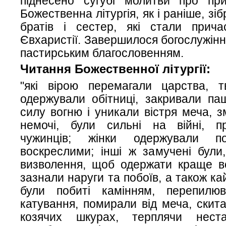
піднесено сугубі молитви про при
Божественна літургія, як і раніше, зі
братів і сестер, які стали прича
Євхаристії. Завершилося богослужінн
пастирським благословенням.
Читання Божественної літургії:
"які вірою перемагали царства, т
одержували обітниці, закривали пащ
силу вогню і уникали вістря меча, з
немочі, були сильні на війні, п
чужинців; жінки одержували п
воскреслими; інші ж замучені були
визволення, щоб одержати краще во
зазнали наруги та побоїв, а також кай
були побиті камінням, перепилюв
катування, помирали від меча, скита
козячих шкурах, терплячи неста