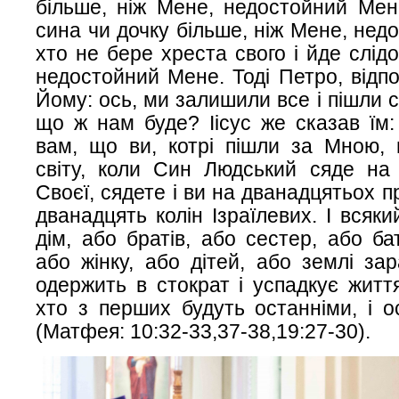
більше, ніж Мене, недостойний Мен
сина чи дочку більше, ніж Мене, нед
хто не бере хреста свого і йде слід
недостойний Мене. Тоді Петро, відпо
Йому: ось, ми залишили все і пішли 
що ж нам буде? Іісус же сказав їм:
вам, що ви, котрі пішли за Мною, 
світу, коли Син Людський сяде на 
Своєї, сядете і ви на дванадцятьох 
дванадцять колін Ізраїлевих. І всяк
дім, або братів, або сестер, або ба
або жінку, або дітей, або землі зар
одержить в стократ і успадкує життя
хто з перших будуть останніми, і 
(
Матфея: 10:32-33,37-38,19:27-30).