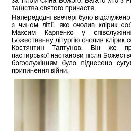
за тілом Сина Божого. Багато хто з 
таїнства святого причастя.
Напередодні ввечері було відслужено
з чином літії, яке очолив клірик со
Максим Карпенко у співслужінні
Божественну літургію очолив клірик 
Костянтин Таптунов.
Він же пр
пастирської настанови після Божествен
богослужінням було піднесено сугу
припинення війни.