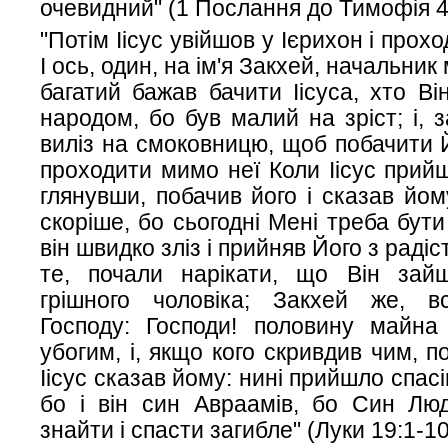
очевидний" (1 Послання до Тимофія 4:
"Потім Іісус увійшов у Ієрихон і прох
І ось, один, на ім'я Закхей, начальник 
багатий бажав бачити Іісуса, хто Ві
народом, бо був малий на зріст; і, 
виліз на смоковницю, щоб побачити Й
проходити мимо неї Коли Іісус прийш
глянувши, побачив його і сказав йом
скоріше, бо сьогодні Мені треба бути 
він швидко зліз і прийняв Його з радіс
те, почали нарікати, що Він зай
грішного чоловіка; Закхей же, в
Господу: Господи! половину майна
убогим, і, якщо кого скривдив чим, 
Іісус сказав йому: нині прийшло спас
бо і він син Авраамів, бо Син Лю
знайти і спасти загибле" (Луки 19:1-10