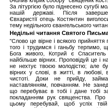
очолив клірик собору священик Кост
За літургією було піднесено сугубі м
нашій державі. Після заверше
Євхаристії отець Костянтин виголос
тему недільного євангельського читан
Недільні читання Святого Письма
"Слово це вірне і всякого прийняття 
того і трудимся і ганьбу терпимо, 
Бога живого, Котрий є Спаситель
найбільше вірних. Проповідуй це і н
не нехтує твоєю молодістю; але бу
вірних у слові, в житті, в любові, в
чистоті. Доки не прийду, займа
наставлянням, повчанням. Не занед
що перебуває в тобі і дане тобі з
покладанням рук священства. Про 
цьому перебувай, щоб успіх тві