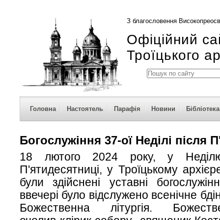
З благословення Високопреосв
Офіційний са
Троїцького а
Головна
Настоятель
Парафія
Новини
Бібліотека
Богослужіння 37-ої Неділі після 
18 лютого 2024 року, у Неділ
П'ятидесятниці, у Троїцькому архієр
були здійснені уставні богослужін
ввечері було відслужено всенічне бдін
Божественна літургія. Божеств