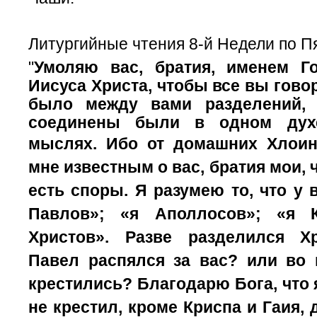
Литургийные чтения 8-й Недели по П
"
Умоляю вас, братия, именем Г
Иисуса Христа, чтобы все вы говор
было между вами разделений,
соединены были в одном дух
мыслях.
Ибо от
домашних
Хлоин
мне известным о вас, братия мои, 
есть споры.
Я разумею то, что у 
Павлов»; «я Аполлосов»; «я 
Христов».
Разве разделился Х
Павел распялся за вас? или во
крестились?
Благодарю Бога, что 
не крестил, кроме Криспа и Гаия,