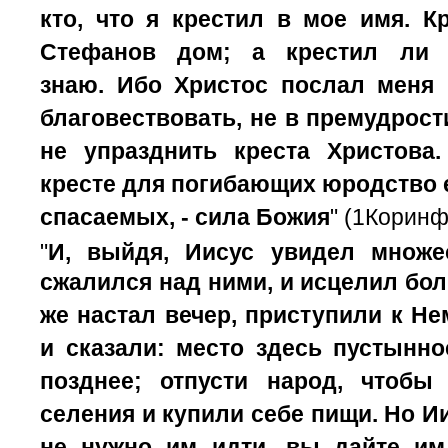
кто, что я крестил в мое имя.
К
Стефанов дом; а крестил ли 
знаю.
Ибо Христос послал меня н
благовествовать, не в премудрост
не упразднить креста Христова
кресте для погибающих юродство ес
спасаемых, - сила Божия
" (1Коринф
"
И, выйдя, Иисус увидел множ
сжалился над ними, и исцелил бо
же настал вечер, приступили к Не
и сказали: место здесь пустынн
позднее; отпусти народ, чтоб
селения и купили себе пищи.
Но Ии
не нужно им идти, вы дайте им