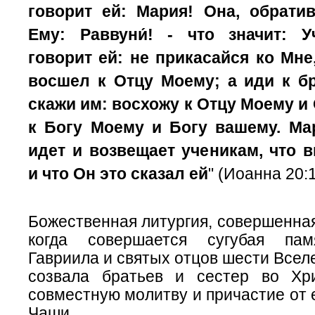
говорит ей: Мария! Она, обрати
Ему: Раввуни́! - что значит: 
говорит ей: не прикасайся ко Мне
восшел к Отцу Моему; а иди к б
скажи им: восхожу к Отцу Моему и 
к Богу Моему и Богу вашему.
Ма
идет и возвещает ученикам, что 
и
что
Он это сказал ей
" (Иоанна 20:1
Божественная литургия, совершенная
когда совершается сугубая пам
Гавриила и святых отцов шести Всел
созвала братьев и сестер во Хр
совместную молитву и причастие от 
Чаши.