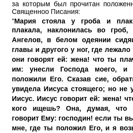
за которым был прочитан положен
Священноо Писания:
"
Мария стояла у гроба и плак
плакала, наклонилась во гроб
Ангелов, в белом одеянии сидя
главы и другого у ног, где лежало
они говорят ей: жена! что ты пл
им: унесли Господа моего, и 
положили Его.
Сказав сие, обра
увидела Иисуса стоящего; но не у
Иисус.
Иисус говорит ей: жена! ч
кого ищешь? Она, думая, что 
говорит Ему: господин! если ты вы
мне, где ты положил Его, и я во