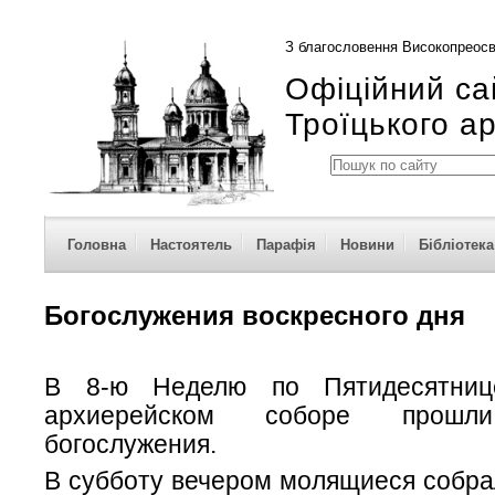
З благословення Високопреосв
Офіційний са
Троїцького а
Головна
Настоятель
Парафія
Новини
Бібліотека
Богослужения воскресного дня
В 8-ю Неделю по Пятидесятниц
архиерейском соборе прошли
богослужения.
В субботу вечером молящиеся собра