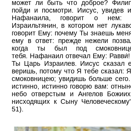
может ли быть что доброе? Филип
пойди и посмотри. Иисус, увидев 
Нафанаила, говорит о нем: 
Израильтянин, в котором нет лукав
говорит Ему: почему Ты знаешь мен
ему в ответ: прежде нежели позва
когда ты был под смоковниц
тебя. Нафанаил отвечал Ему: Равви́
Ты Царь Израилев. Иисус сказал е
веришь, потому что Я тебе сказал: Я
смоковницею; увидишь больше сего.
истинно, истинно говорю вам: отнын
небо отверстым и Ангелов Божии
нисходящих к Сыну Человеческому"
51).