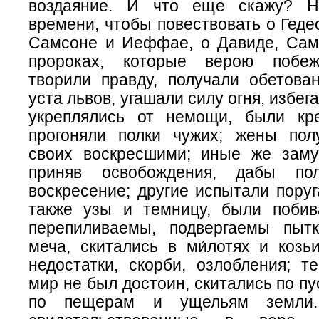
воздаяние. И что еще скажу? Н
времени, чтобы повествовать о Гедео
Самсоне и Иеффае, о Давиде, Саму
пророках, которые верою побеж
творили правду, получали обетован
уста львов, угашали силу огня, избег
укреплялись от немощи, были кр
прогоняли полки чужих; жены по
своих воскресшими; иные же зам
приняв освобождения, дабы по
воскресение; другие испытали поруг
также узы и темницу, были поби
перепиливаемы, подвергаемы пыт
меча, скитались в ми́лотях и козь
недостатки, скорби, озлобления; т
мир не был достоин, скитались по пу
по пещерам и ущельям земли