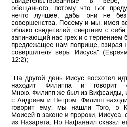
свидетельствованные в вере,
обещанного, потому что Бог пред
нечто лучшее, дабы они не без
совершенства. Посему и мы, имея во
облако свидетелей, свергнем с себя
запинающий нас грех и с терпением 
предлежащее нам поприще, взирая н
совершителя веры Иисуса" (Евреям 
12:2);
"На другой день
Иисус
восхотел идт
находит Филиппа и говорит 
Мною. Филипп же был из Вифсаиды, 
с Андреем и Петром. Филипп наход
говорит ему: мы нашли Того, о 
Моисей в законе и пророки, Иисуса,
из Назарета. Но Нафанаил сказал е