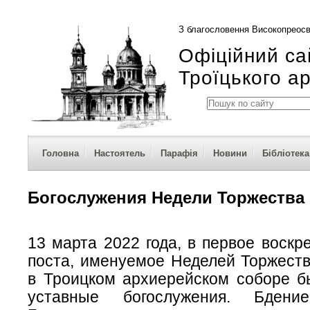
З благословення Високопреосв
Офіційний са
Троїцького а
Головна
Настоятель
Парафія
Новини
Бібліотека
Богослужения Недели Торжества
13 марта 2022 года, в первое воскр
поста, именуемое Неделей Торжеств
в Троицком архиерейском соборе 
уставные богослужения. Бден