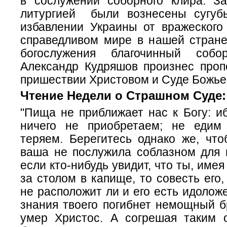
в сослужении соборного клира. З
литургией были вознесены сугуб
избавлении Украины от вражеского
справедливом мире в нашей стране
богослужения благочинный собо
Александр Кудряшов произнес проп
пришествии Христовом и Суде Божье
Чтение Недели о Страшном Суде:
"Пища не приближает нас к Богу: и
ничего не приобретаем; не едим
теряем. Берегитесь однако же, что
ваша не послужила соблазном для
если кто-нибудь увидит, что ты, име
за столом в капище, то совесть его,
не расположит ли и его есть идолож
знания твоего погибнет немощный бр
умер Христос. А согрешая таким 