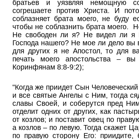
братьев и уязвляя немощную с
согрешаете против Христа. И пот
соблазняет брата моего, не буду е
чтобы не соблазнить брата моего. Н
Не свободен ли я? Не видел ли я 
Господа нашего? Не мое ли дело вы 
для других я не Апостол, то для 
печать моего апостольства – вы
Коринфянам 8:8-9:2);
"Когда же приидет Сын Человеческий
и все святые Ангелы с Ним, тогда ся
славы Своей, и соберутся пред Ним
отделит одних от других, как пастыр
от козлов; и поставит овец по праву
а козлов – по левую. Тогда скажет Ц
по правую сторону Его: приидите, 