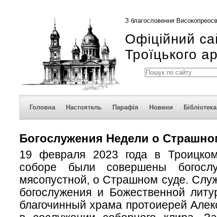
З благословення Високопреосв
Офіційний са
Троїцького а
Головна
Настоятель
Парафія
Новини
Бібліотека
Богослужения Недели о Страшно
19 февраля 2023 года в Троицко
соборе были совершены богосл
мясопустной, о Страшном суде. Слу
богослужения и Божественной литу
благочинный храма протоиерей Алек