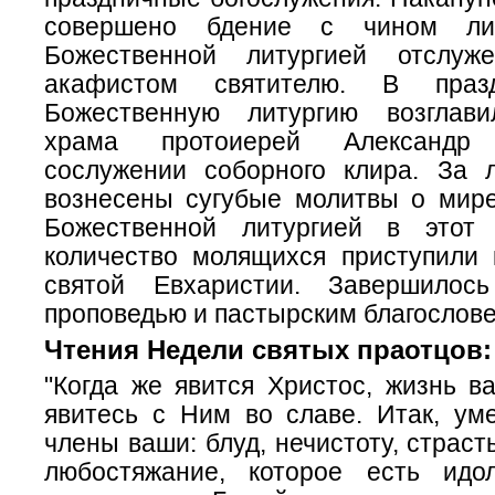
совершено бдение с чином ли
Божественной литургией отслу
акафистом святителю. В праз
Божественную литургию возглави
храма протоиерей Александр
сослужении соборного клира. За 
вознесены сугубые молитвы о мир
Божественной литургией в этот
количество молящихся приступили
святой Евхаристии. Завершилось
проповедью и пастырским благослов
Чтения Недели святых праотцов:
"Когда же явится Христос, жизнь в
явитесь с Ним во славе. Итак, ум
члены ваши: блуд, нечистоту, страст
любостяжание, которое есть идо