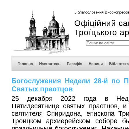
З благословення Високопреосв
Офіційний са
Троїцького а
Головна
Настоятель
Парафія
Новини
Бібліотека
Богослужения Недели 28-й по П
Святых праотцов
25 декабря 2022 года в Нед
Пятидесятнице святых праотцов, и
святителя Спиридона, епископа Три
Троицком архиерейском соборе б
праздничные богослужения. Наканун