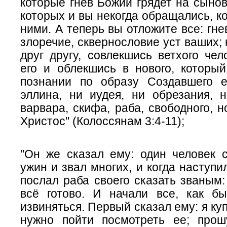
которые гнев Божий грядет на сынов
которых и вы некогда обращались, к
ними. А теперь вы отложите все: гнев
злоречие, сквернословие уст ваших; 
друг другу, совлекшись ветхого че
его и облекшись в нового, который
познании по образу Создавшего е
эллина, ни иудея, ни обрезания, н
варвара, скифа, раба, свободного, н
Христос" (Колоссянам 3:4-11);
"Он же сказал ему: один человек 
ужин и звал многих, и когда наступи
послал раба своего сказать званым:
всё готово. И начали все, как бы
извиняться. Первый сказал ему: я ку
нужно пойти посмотреть ее; прош