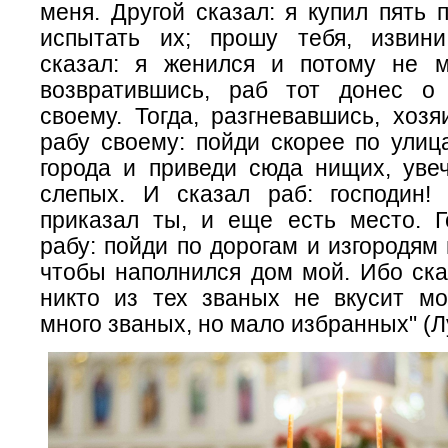
меня. Другой сказал: я купил пять 
испытать их; прошу тебя, извин
сказал: я женился и потому не м
возвратившись, раб тот донес о
своему. Тогда, разгневавшись, хоз
рабу своему: пойди скорее по улиц
города и приведи сюда нищих, уве
слепых. И сказал раб: господин! 
приказал ты, и еще есть место. Г
рабу: пойди по дорогам и изгородям 
чтобы наполнился дом мой. Ибо ска
никто из тех званых не вкусит мо
много званых, но мало избранных" (Лу