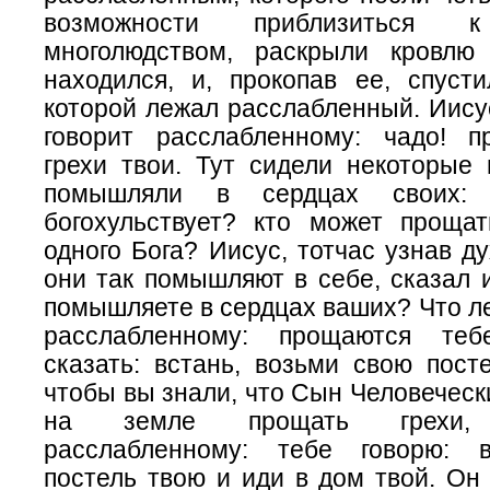
возможности приблизитьс
многолюдством, раскрыли кровл
находился, и, прокопав ее, спусти
которой лежал расслабленный. Иисус
говорит расслабленному: чадо! 
грехи твои. Тут сидели некоторые 
помышляли в сердцах своих:
богохульствует? кто может прощат
одного Бога? Иисус, тотчас узнав д
они так помышляют в себе, сказал и
помышляете в сердцах ваших? Что ле
расслабленному: прощаются те
сказать: встань, возьми свою пост
чтобы вы знали, что Сын Человеческ
на земле прощать грехи,
расслабленному: тебе говорю: в
постель твою и иди в дом твой. Он 