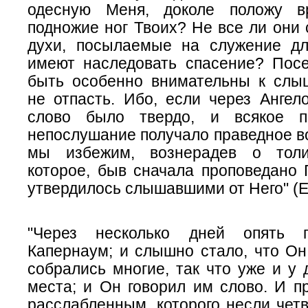
одесную Меня, доколе положу в
подножие ног Твоих? Не все ли они
духи, посылаемые на служение дл
имеют наследовать спасение? По
быть особенно внимательны к слы
не отпасть. Ибо, если через Ангел
слово было твердо, и всякое п
непослушание получало праведное во
мы избежим, вознерадев о толи
которое, быв сначала проповедано 
утвердилось слышавшими
от Него
" (
"Через
несколько
дней опять 
Капернаум; и слышно стало, что Он
собрались многие, так что уже и у
места; и Он говорил им слово. И п
расслабленным, которого несли четв