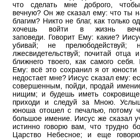
что сделать мне доброго, чтоб
вечную? Он же сказал ему: что ты 
благим? Никто не благ, как только о
хочешь войти в жизнь
веч
заповеди. Говорит Ему: какие? Иису
убивай; не прелюбодействуй; 
лжесвидетельствуй; почитай отца и
ближнего твоего, как самого себя.
Ему: всё это сохранил я от юности
недостает мне? Иисус сказал ему: е
совершенным, пойди, продай имение
нищим; и будешь иметь сокровище
приходи и следуй за Мною. Услы
юноша отошел с печалью, потому ч
большое имение. Иисус же сказал у
истинно говорю вам, что трудно бо
Царство Небесное; и еще говорю