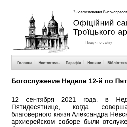
З благословення Високопреосв
Офіційний са
Троїцького а
Головна
Настоятель
Парафія
Новини
Бібліотека
Богослужение Недели 12-й по Пя
12 сентября 2021 года, в Не
Пятидесятнице, когда соверш
благоверного князя Александра Невск
архиерейском соборе были отслуж