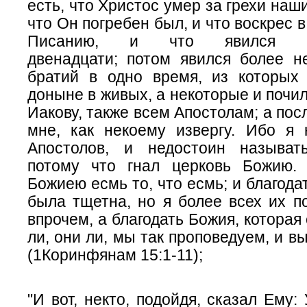
есть,
что Христос умер за грехи наши
что Он погребен был, и что воскрес в
Писанию, и что явился К
двенадцати; потом явился более н
братий в одно время, из которых
доныне в живых, а некоторые и почил
Иакову, также всем Апостолам; а пос
мне, как некоему извергу. Ибо я
Апостолов, и недостоин называт
потому что гнал церковь Божию.
Божиею есмь то, что есмь; и благода
была тщетна, но я более всех их по
впрочем, а благодать Божия, которая
ли, они ли, мы так проповедуем, и в
(1Коринфянам 15:1-11);
"И вот, некто, подойдя, сказал Ему: