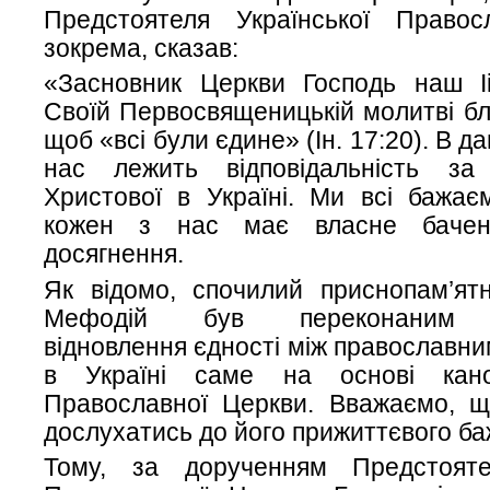
Предстоятеля Української Правос
зокрема, сказав:
«Засновник Церкви Господь наш І
Своїй Первосвященицькій молитві бл
щоб «всі були єдине» (Ін. 17:20). В д
нас лежить відповідальність з
Христової в Україні. Ми всі бажає
кожен з нас має власне бачен
досягнення.
Як відомо, спочилий приснопам’ят
Мефодій був переконаним п
відновлення єдності між православн
в Україні саме на основі кано
Православної Церкви. Вважаємо, що
дослухатись до його прижиттєвого ба
Тому, за дорученням Предстояте