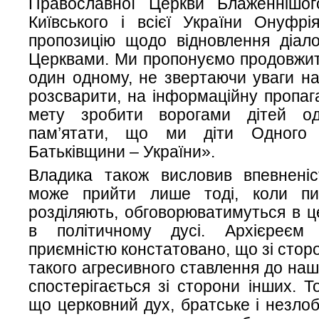
Православної Церкви Блаженнішо
Київського і всієї України Онуфр
пропозицію щодо відновлення діал
Церквами. Ми пропонуємо продовжит
один одному, не звертаючи уваги н
розсварити, на інформаційну пропаг
мету зробити ворогами дітей од
пам’ятати, що ми діти Одного 
Батьківщини – України».
Владика також висловив впевненіс
може прийти лише тоді, коли пи
розділяють, обговорюватимуться в ц
в політичному дусі. Архієреє
приємністю констатовано, що зі сто
такого агресивного ставлення до наш
спостерігається зі сторони інших. Т
що церковний дух, братське і незло