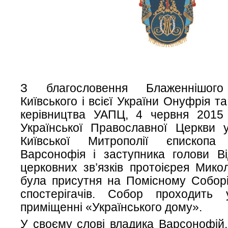
З благословення Блаженнішого
Київського і всієї України Онуфрія 
керівництва УАПЦ, 4 червня 2015 
Української Православної Церкви у
Київської Митрополії єпископа 
Варсонофія і заступника голови Ві
церковних зв’язків протоієрея Мик
була присутня на Помісному Соборі
спостерігачів.
Собор проходить 
приміщенні «Українського дому».
У своєму слові владика Варсонофій