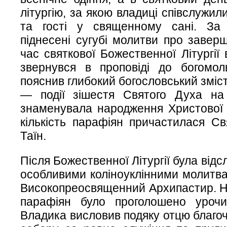
літургію, за якою владиці співслужил
та гості у священному сані. За 
піднесені сугубі молитви про заверш
час святкової Божественної Літургії
звернувся в проповіді до богомоль
пояснив глибокий богословський зміс
— події зішестя Святого Духа на 
знаменувала народження Христової 
кількість парафіян причастилася С
Таїн.
Після Божественної Літургії була відс
особливими коліноуклінними молитва
Високопреосвященний Архипастир. На
парафіян було проголошено урочист
Владика висловив подяку отцю благоч