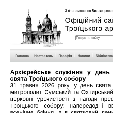
З благословення Високопреосв
Офіційний са
Троїцького а
Головна
Настоятель
Парафія
Новини
Бібліотека
Архієрейське служіння у день
свята Троїцького собору
31 травня 2026 року, у день свята 
митрополит Сумський та Охтирський
церковні урочистості з нагоди пре
Троїцького собору: напередодні в
всенічне бдіння, а в святковий де