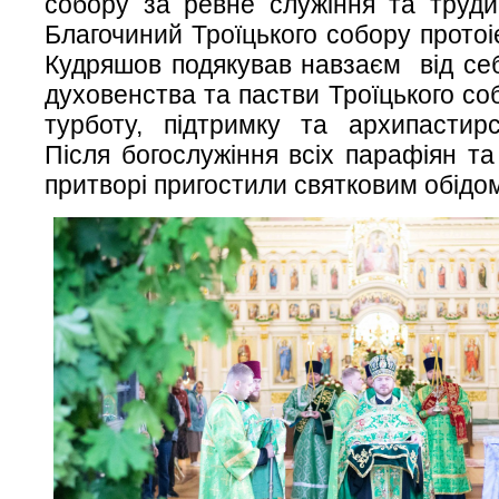
собору за ревне служіння та труди
Благочиний Троїцького собору прото
Кудряшов подякував навзаєм від себ
духовенства та пастви Троїцького со
турботу, підтримку та архипастирс
Після богослужіння всіх парафіян та
притворі пригостили святковим обідо