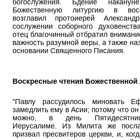
богослужения. Бдение накану
Божественную литургию в вос
возглавил протоиерей Алексан
сослужении соборного духовенств
отец благочинный отбратил внимани
важность разумной веры, а также на
основании Священного Писания.
Воскресные чтения Божественной 
"Павлу рассудилось миновать Е
замедлить ему в Асии; потому что он
можно, в день Пятидесят
Иерусалиме. Из Милита же посл
призвал пресвитеров церкви, и, ког