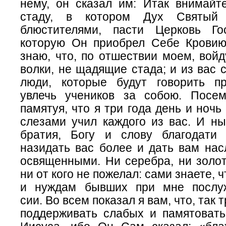
нему, он сказал им: Итак внимайт
стаду, в котором Дух Святый 
блюстителями, пасти Церковь Го
которую Он приобрел Себе Крови
знаю, что, по отшествии моем, вой
волки, не щадящие стада; и из вас 
люди, которые будут говорить п
увлечь учеников за собою. Посем
памятуя, что я три года день и ночь
слезами учил каждого из вас. И ны
братия, Богу и слову благодати
назидать вас более и дать вам нас
освященными. Ни серебра, ни золот
ни от кого не пожелал: сами знаете,
и нуждам бывших при мне послу
сии. Во всем показал я вам, что, так 
поддерживать слабых и памятовать