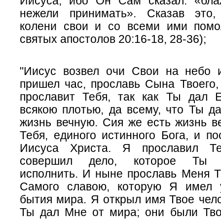
Иисуса, ибо Он Сам сказал: «бла
нежели принимать». Сказав это,
колени свои и со всеми ими помо
святых апостолов 20:16-18, 28-36);
"Иисус возвел очи Свои на небо и
пришел час, прославь Сына Твоего,
прославит Тебя, так как Ты дал 
всякою плотью, да всему, что Ты д
жизнь вечную. Сия же есть жизнь в
Тебя, единого истинного Бога, и п
Иисуса Христа. Я прославил Т
совершил дело, которое Ты 
исполнить. И ныне прославь Меня Т
Самого славою, которую Я имел 
бытия мира. Я открыл имя Твое чел
Ты дал Мне от мира; они были Тво