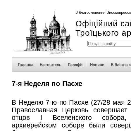
З благословення Високопреосв
Офіційний са
Троїцького а
Головна
Настоятель
Парафія
Новини
Бібліотека
7-я Неделя по Пасхе
В Неделю 7-ю по Пасхе (27/28 мая 20
Православная Церковь совершает
отцов I Вселенского собора
архиерейском соборе были совер