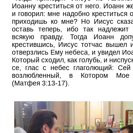
Иоанну креститься от него. Иоанн ж
и говорил: мне надобно креститься о
приходишь ко мне? Но Иисус сказа
оставь теперь, ибо так надлежит
всякую правду. Тогда Иоанн доп
крестившись, Иисус тотчас вышел и
отверзлись Ему небеса, и увидел Ио
Который сходил, как голубь, и ниспус
се, глас с небес глаголющий: Се
возлюбленный, в Котором Мое 
(Матфея 3:13-17).