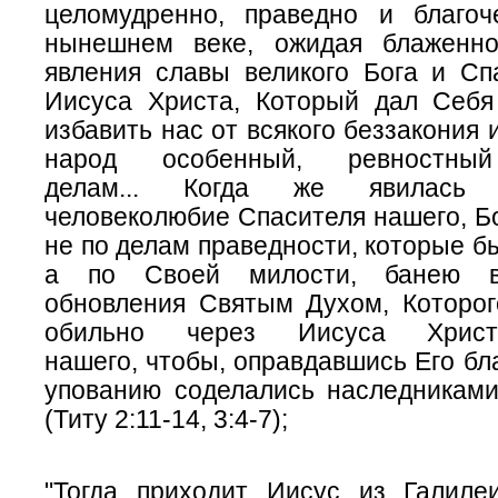
целомудренно, праведно и благо
нынешнем веке, ожидая блаженно
явления славы великого Бога и Сп
Иисуса Христа, Который дал Себя
избавить нас от всякого беззакония 
народ особенный, ревностн
делам... Когда же явилась 
человеколюбие Спасителя нашего, Бо
не по делам праведности, которые б
а по Своей милости, банею в
обновления Святым Духом, Которог
обильно через Иисуса Христ
нашего, чтобы, оправдавшись Его бл
упованию соделались наследниками
(Титу 2:11-14, 3:4-7);
"Тогда приходит Иисус из Галил