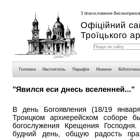
З благословення Високопреосв
Офіційний са
Троїцького а
Головна
Настоятель
Парафія
Новини
Бібліотека
"Явился еси днесь вселенней..."
В день Богоявления (18/19 январ
Троицком архиерейском соборе б
богослужения Крещения Господня
будний день, общую радость пра