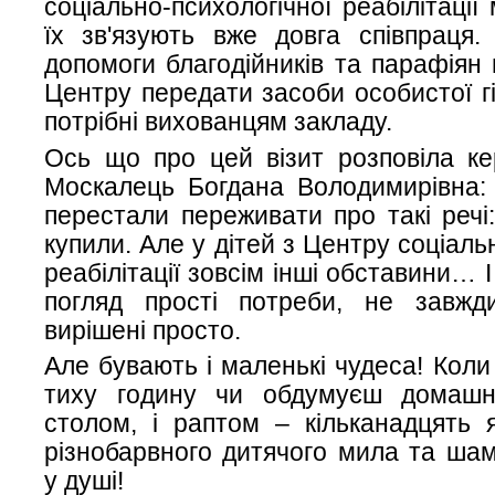
соціально-психологічної реабілітації
їх зв'язують вже довга співпраця.
допомоги благодійників та парафіян 
Центру передати засоби особистої гі
потрібні вихованцям закладу.
Ось що про цей візит розповіла ке
Москалець Богдана Володимирівна:
перестали переживати про такі речі
купили. Але у дітей з Центру соціаль
реабілітації зовсім інші обставини… І
погляд прості потреби, не завж
вирішені просто.
Але бувають і маленькі чудеса! Коли 
тиху годину чи обдумуєш домашн
столом, і раптом – кільканадцять 
різнобарвного дитячого мила та ша
у душі!