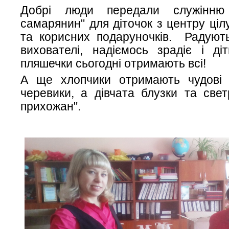
Добрі люди передали служінню
самарянин" для діточок з центру ціл
та корисних подаруночків. Радують
вихователі, надіємось зрадіє і ді
пляшечки сьогодні отримають всі!
А ще хлопчики отримають чудові м
черевики, а дівчата блузки та све
прихожан".