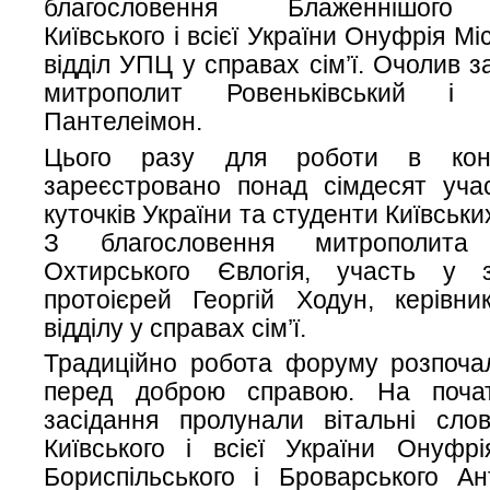
благословення Блаженнішого
Київського і всієї України Онуфрія М
відділ УПЦ у справах сім’ї. Очолив за
митрополит Ровеньківський і 
Пантелеімон.
Цього разу для роботи в конф
зареєстровано понад сімдесят учас
куточків України та студенти Київськи
З благословення митрополита
Охтирського Євлогія, участь у 
протоієрей Георгій Ходун, керівни
відділу у справах сім’ї.
Традиційно робота форуму розпоча
перед доброю справою. На почат
засідання пролунали вітальні сло
Київського і всієї України Онуфрі
Бориспільського і Броварського Ан