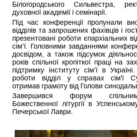
Білогородського Сильвестра, рек
духовної академії і семінарії.
Під час конференції пролунали вис
відділів та запрошених фахівців і гос
презентовані роботи єпархіальних ві
сім’ї. Головними завданнями конфере
досвідом, а також підсумок діяльнос
років спільної кропіткої праці на з
підтримку інституту сім’ї в Україні
роботи відділ у справах сім'ї Су
отримав грамоту від Голови синодальн
Завершився форум спільни
Божественної літургії в Успенськом
Печерської Лаври.