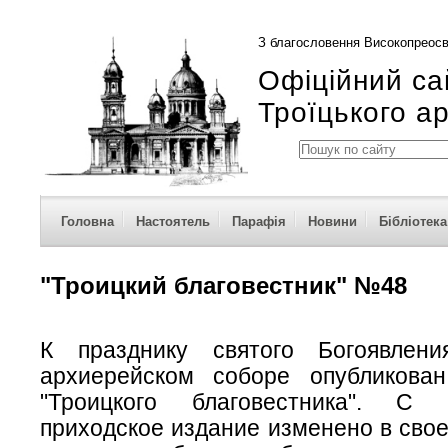
З благословення Високопреосв
Офіційний са
Троїцького а
Головна
Настоятель
Парафія
Новини
Бібліотека
"Троицкий благовестник" №48
К празднику святого Богоявлен
архиерейском соборе опубликова
"Троицкого благовестника". С
приходское издание изменено в сво