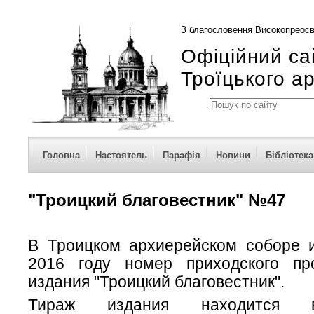
З благословення Високопреосв
Офіційний са
Троїцького а
Головна
Настоятель
Парафія
Новини
Бібліотека
"Троицкий благовестник" №47
В Троицком архиерейском соборе 
2016 году номер приходского про
издания "Троицкий благовестник".
Тираж издания находится 