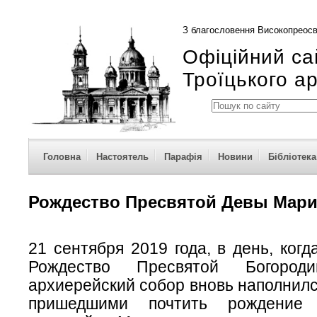
З благословення Високопреосв
Офіційний са
Троїцького а
Головна
Настоятель
Парафія
Новини
Бібліотека
Рождество Пресвятой Девы Мар
21 сентября 2019 года, в день, когд
Рождество Пресвятой Богороди
архиерейский собор вновь наполнил
пришедшими почтить рождение