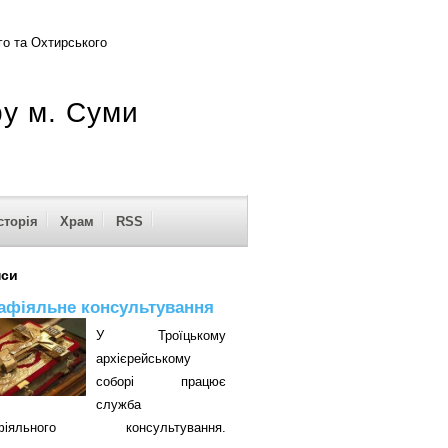
о та Охтирського
ру м. Суми
сторія
Храм
RSS
нси
афіяльне консультування
У Троїцькому
архієрейському
соборі працює
служба
афіяльного консультування.