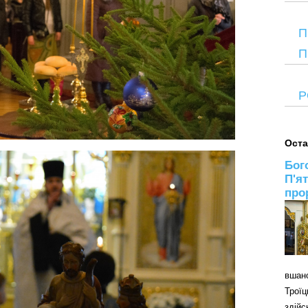
П
П
Р
Оста
Бог
П'я
про
вшан
Трої
здій