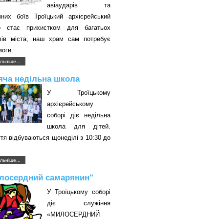
авіаударів та
чних боїв Троїцький архієрейський
р стає прихистком для багатьох
лів міста, наш храм сам потребує
оги.
льніше...
яча недільна школа
У Троїцькому
архієрейському
соборі діє недільна
школа для дітей.
тя відбуваються щонеділі з 10:30 до
.
льніше...
лосердний самарянин"
У Троїцькому соборі
діє служіння
«МИЛОСЕРДНИЙ