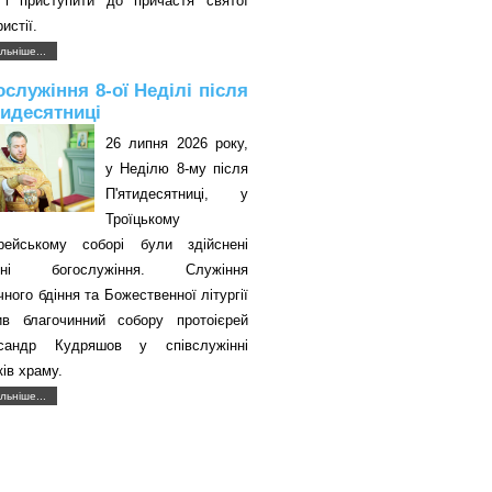
 і приступити до причастя святої
истії.
льніше...
ослужіння 8-ої Неділі після
тидесятниці
26 липня 2026 року,
у Неділю 8-му після
П'ятидесятниці, у
Троїцькому
єрейському соборі були здійснені
авні богослужіння. Служіння
чного бдіння та Божественної літургії
ив благочинний собору протоієрей
сандр Кудряшов у співслужінні
ків храму.
льніше...