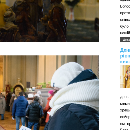
Бого
прот
співс
було 
нашій
Дета
Д
рів
кня
день 
князя
хрещ
собор
які 