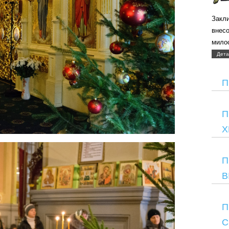
Закли
внес
мило
Дета
П
П
Х
П
В
П
С