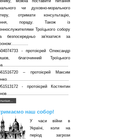
енику, можна поставити питання
вчального чи духовно-морального
ктеру, отримати консультацію,
чання, пораду. Також із
еннослужителями Троїцького собору
а безпосередньо зв'язатися за
ном:.............
504074733 - протоієрей Олександр
яшов, благочинний Троїцького
....................................................
661516720 – протоієрей Максим
о..................................................
951513172 - протоієрей Костянтин
в..................................................
льніше...
тримаємо наш собор!
У часи війни в
Україні, коли на
період загрози