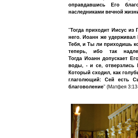
оправдавшись Его благ
наследниками вечной жизн
"
Тогда приходит Иисус из 
него. Иоанн же удерживал 
Тебя, и Ты ли приходишь ко
теперь, ибо так надл
Тогда Иоанн допускает Ег
воды, - и се, отверзлись
Который сходил, как голубь
глаголющий: Сей есть 
благоволение
" (Матфея 3:13