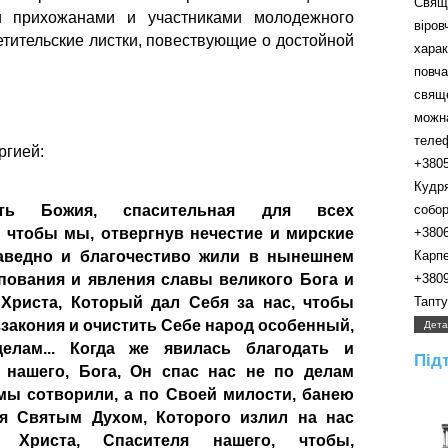
Свящ
и прихожанами и участниками молодежного
віро
тительские листки, повествующие о достойной
хара
пов
свящ
можн
телефо
ргией:
+380
Кудр
ть Божия, спасительная для всех
собора.
, чтобы мы, отвергнув нечестие и мирские
+380
раведно и благочестиво жили в нынешнем
Карпенк
упования и явления славы великого Бога и
+380
Христа, Который дал Себя за нас, чтобы
Таптуно
ззакония и очистить Себе народ особенный,
Дета
лам... Когда же явилась благодать и
Під
 нашего, Бога, Он спас нас не по делам
мы сотворили, а по Своей милости, банею
я Святым Духом, Которого излил на нас
 Христа, Спасителя нашего, чтобы,