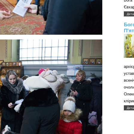
Бога
Євхар
Дета
Бог
П'я
архі
уст
всені
очол
Олек
кліри
Дета