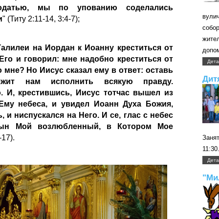
одатью, мы по упованию соделались
вули
и
" (Титу 2:11-14, 3:4-7);
собо
жите
Галилеи на Иордан к Иоанну креститься от
допом
Его и говорил: мне надобно креститься от
Дета
 мне? Но Иисус сказал ему в ответ: оставь
Дит
ежит нам исполнить всякую правду.
о. И, крестившись, Иисус тотчас вышел из
 Ему небеса, и увидел Иоанн Духа Божия,
, и ниспускался на Него. И се, глас с небес
Сын Мой возлюбленный, в Котором Мое
-17).
Занят
11:30
Дета
"Ми