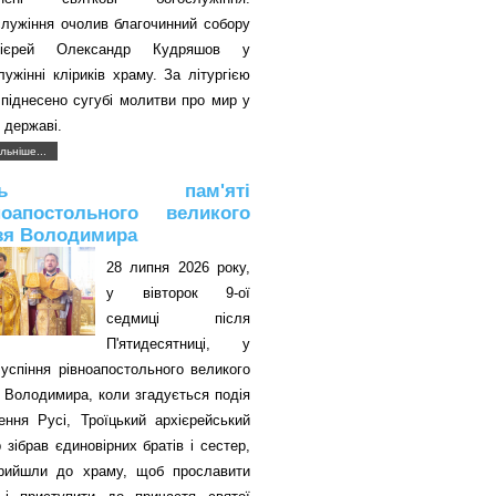
служіння очолив благочинний собору
оієрей Олександр Кудряшов у
лужінні кліриків храму. За літургією
піднесено сугубі молитви про мир у
 державі.
льніше...
ень пам'яті
ноапостольного великого
зя Володимира
28 липня 2026 року,
у вівторок 9-ої
седмиці після
П'ятидесятниці, у
успіння рівноапостольного великого
 Володимира, коли згадується подія
ення Русі, Троїцький архієрейський
 зібрав єдиновірних братів і сестер,
прийшли до храму, щоб прославити