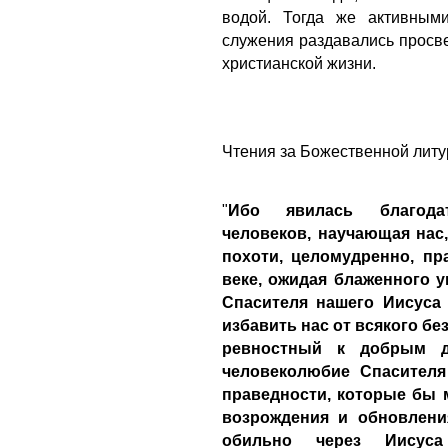
водой. Тогда же активным
служения раздавались просве
христианской жизни.
Чтения за Божественной литу
"
Ибо явилась благода
человеков, научающая нас
похоти, целомудренно, п
веке, ожидая блаженного 
Спасителя нашего Иисуса 
избавить нас от всякого бе
ревностный к добрым де
человеколюбие Спасителя
праведности, которые бы 
возрождения и обновлени
обильно через Иисуса