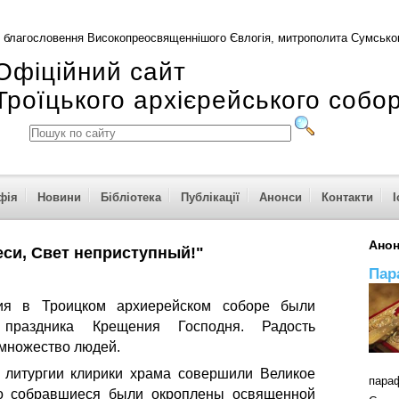
 благословення Високопреосвященнішого Євлогія, митрополита Сумськог
Офіційний сайт
Троїцького архієрейського собо
фія
Новини
Бібліотека
Публікації
Анонси
Контакти
І
Ано
 еси, Свет неприступный!"
Пар
ия в Троицком архиерейском соборе были
 праздника Крещения Господня. Радость
 множество людей.
 литургии клирики храма совершили Великое
пар
го собравшиеся были окроплены освященной