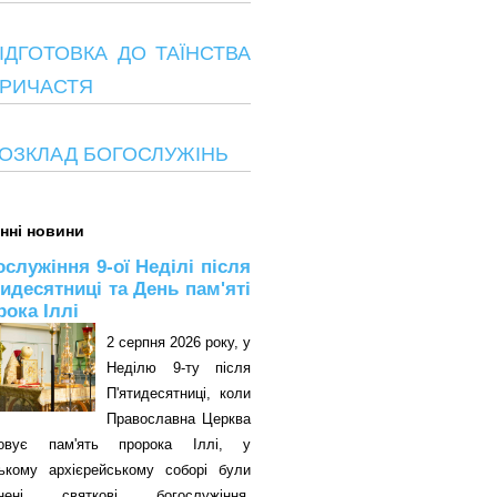
ІДГОТОВКА ДО ТАЇНСТВА
РИЧАСТЯ
ОЗКЛАД БОГОСЛУЖІНЬ
нні новини
ослужіння 9-ої Неділі після
тидесятниці та День пам'яті
рока Іллі
2 серпня 2026 року, у
Неділю 9-ту після
П'ятидесятниці, коли
Православна Церква
овує пам'ять пророка Іллі, у
цькому архієрейському соборі були
снені святкові богослужіння.