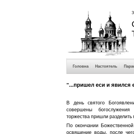
З
Головна
Настоятель
Пара
"...пришел еси и явился
В день святого Богоявлен
совершены богослужения
торжества пришли разделить
По окончании Божественной
освящение воды, после че