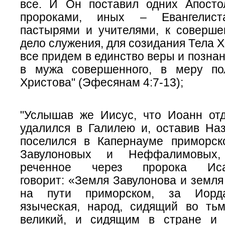
все. И Он поставил одних Апосто
пророками, иных – Евангелис
пастырями и учителями, к соверше
дело служения, для созидания Тела Х
все придем в единство веры и позна
в мужа совершенного, в меру по
Христова" (Эфесянам 4:7-13);
"Услышав же Иисус, что Иоанн отд
удалился в Галилею и, оставив Наз
поселился в Капернауме приморск
Завулоновых и Неффалимовых,
реченное через пророка Иса
говорит:
«Земля Завулонова и земл
на пути приморском, за Иорда
языческая,
народ, сидящий во тьм
великий, и сидящим в стране и 