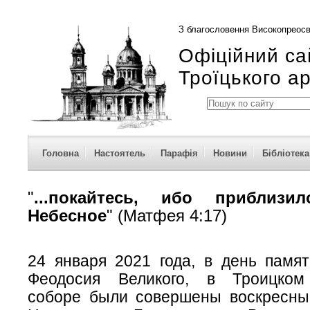
З благословення Високопреосв
Офіційний са
Троїцького а
Головна
Настоятель
Парафія
Новини
Бібліотека
"
...покайтесь, ибо приблизи
Небесное
" (Матфея 4:17)
24 января 2021 года, в день памят
Феодосия Великого, в Троицком
соборе были совершены воскресны