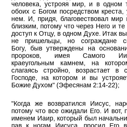
человека, устрояя мир, и в одном 
обоих с Богом посредством креста,
нем. И, придя, благовествовал мир
близким, потому что через Него и те
доступ к Отцу, в одном Духе. Итак в
не пришельцы, но сограждане 
Богу, быв утверждены на основан
пророков, имея Самого Ии
краеугольным
камнем,
на которо
слагаясь стройно, возрастает в
Господе, на котором и вы устроя
Божие Духом" (Эфесянам 2:14-22);
"Когда же возвратился Иисус, нар
потому что все ожидали Его. И вот, 
именем Иаир, который был начальник
пав к ногам Иисуса, просил Его 