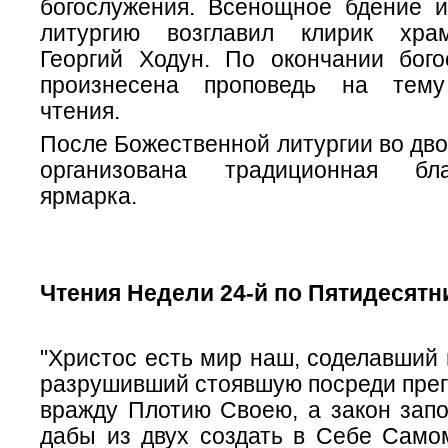
богослужения. Всенощное бдение 
литургию возглавил клирик хра
Георгий Ходун. По окончании бог
произнесена проповедь на тему 
чтения.
После Божественной литургии во дв
организована традиционная благ
ярмарка.
Чтения Недели 24-й по Пятидесятн
"Христос есть мир наш, соделавший 
разрушивший стоявшую посреди прег
вражду Плотию Своею, а закон запо
дабы из двух создать в Себе Самом