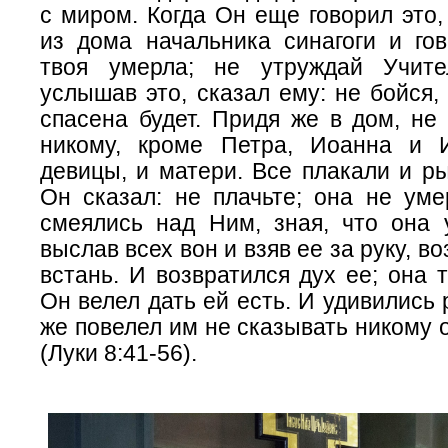
с миром. Когда Он еще говорил это,
из дома начальника синагоги и гов
твоя умерла; не утруждай Учите
услышав это, сказал ему: не бойся, 
спасена будет. Придя же в дом, не
никому, кроме Петра, Иоанна и 
девицы, и матери. Все плакали и р
Он сказал: не плачьте; она не уме
смеялись над Ним, зная, что она 
выслав всех вон и взяв ее за руку, во
встань. И возвратился дух ее; она т
Он велел дать ей есть. И удивились 
же повелел им не сказывать никому
(Луки 8:41-56).