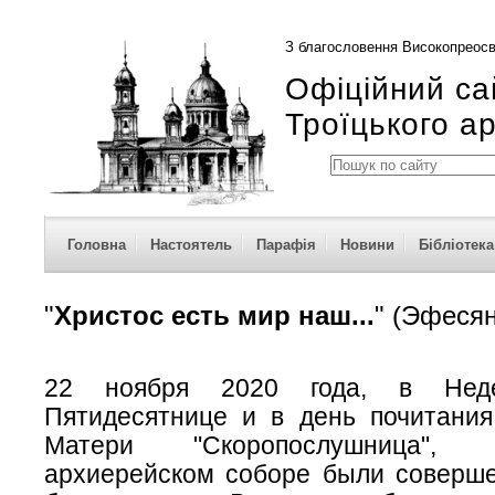
З благословення Високопреосв
Офіційний са
Троїцького а
Головна
Настоятель
Парафія
Новини
Бібліотека
"
Христос есть мир наш...
" (Эфесян
22 ноября 2020 года, в Нед
Пятидесятнице и в день почитани
Матери "Скоропослушница",
архиерейском соборе были соверш