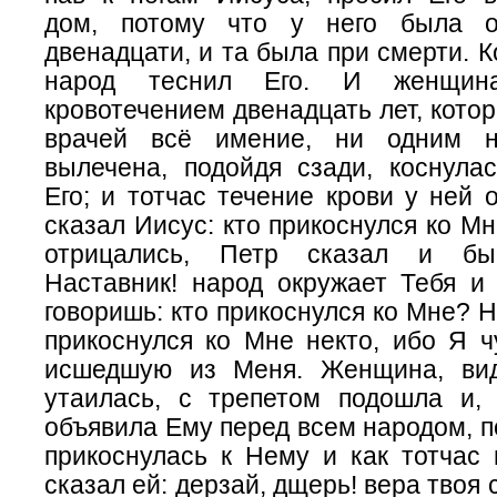
дом, потому что у него была о
двенадцати, и та была при смерти. К
народ теснил Его. И женщина
кровотечением двенадцать лет, котор
врачей всё имение, ни одним 
вылечена, подойдя сзади, коснула
Его; и тотчас течение крови у ней 
сказал Иисус: кто прикоснулся ко Мн
отрицались, Петр сказал и б
Наставник! народ окружает Тебя и 
говоришь: кто прикоснулся ко Мне? Н
прикоснулся ко Мне некто, ибо Я ч
исшедшую из Меня. Женщина, вид
утаилась, с трепетом подошла и,
объявила Ему перед всем народом, п
прикоснулась к Нему и как тотчас 
сказал ей: дерзай, дщерь! вера твоя 