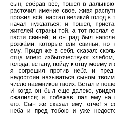
сын, собрав всё, пошел в дальнюю
расточил имение свое, живя распут
прожил всё, настал великий голод в 
начал нуждаться; и пошел, прист
жителей страны той, а тот послал е
пасти свиней; и он рад был наполн
рожкáми, которые ели свиньи, но 
ему. Придя же в себя, сказал: скол
отца моего избыточествуют хлебом,
голода; встану, пойду к отцу моему и 
я согрешил против неба и пре
недостоин называться сыном твоим
число наемников твоих. Встал и поше
И когда он был еще далеко, увидел
сжалился; и, побежав, пал ему на
его. Сын же сказал ему: отче! я с
неба и пред тобою и уже недост