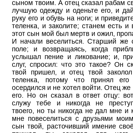
сыном твоим. А отец сказал рабам с
лучшую одежду и оденьте его, и да
руку его и обувь на ноги; и приведи
теленка, и заколите; станем есть и 
этот сын мой был мертв и ожил, проп
И начали веселиться. Старший же 
поле; и возвращаясь, когда прибл
услышал пение и ликование; и, при
слуг, спросил: что это такое? Он с
твой пришел, и отец твой заколол
теленка, потому что принял его
осердился и не хотел войти. Отец же 
его. Но он сказал в ответ отцу: вот
служу тебе и никогда не престу
твоего, но ты никогда не дал мне и 
мне повеселиться с друзьями моими
сын твой, расточивший имение своё