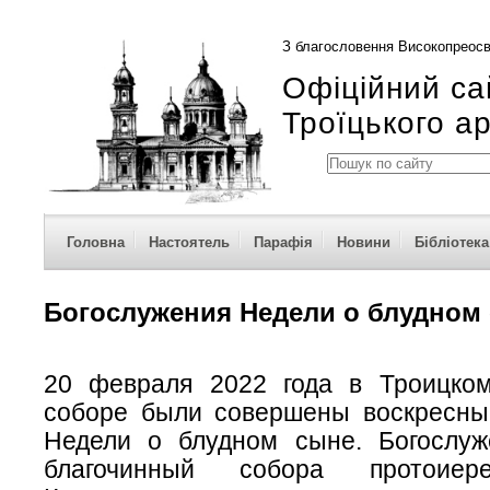
З благословення Високопреосв
Офіційний са
Троїцького а
Головна
Настоятель
Парафія
Новини
Бібліотека
Богослужения Недели о блудном
20 февраля 2022 года в Троицко
соборе были совершены воскресны
Недели о блудном сыне. Богослуж
благочинный собора протоиер