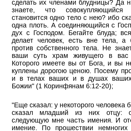
сделать их членами блудницы? Да н
знаете, что совокупляющийся
становится одно тело с нею? ибо ска
одна плоть. А соединяющийся с Гос
дух с Господом. Бегайте блуда; вся
делает человек, есть вне тела, а 
против собственного тела. Не знае
ваши суть храм живущего в вас 
Которого имеете вы от Бога, и вы 
куплены дорогою ценою. Посему про
и в телах ваших и в душах ваших
Божии" (1 Коринфянам 6:12-20);
"Еще сказал: у некоторого человека 
сказал младший из них отцу: 
следующую м
не
часть имения. И
от
имение. По прошествии немногих