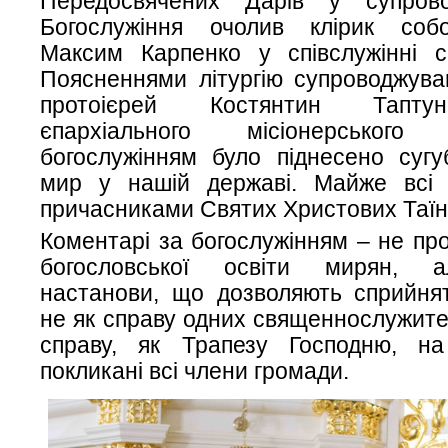
Передосвячених Дарів у супрово
Богослужіння очолив клірик соб
Максим Карпенко у співслужінні со
Поясненнями літургію супроводжува
протоієрей Костянтин Таптун
єпархіального місіонерського
богослужінням було піднесено сугу
мир у нашій державі. Майже всі 
причасниками Святих Христових Таїн
Коментарі за богослужінням – не пр
богословської освіти мирян, а
настанови, що дозволяють сприйнят
не як справу одних священнослужител
справу, як Трапезу Господню, н
покликані всі члени громади.