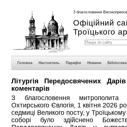
З благословення Високопреосв
Офіційний са
Троїцького а
Головна
Настоятель
Парафія
Новини
Бібліотека
Літургія Передосвячених Дарі
коментарів
З благословення митрополита 
Охтирського Євлогія, 1 квітня 2026 ро
седмиці Великого посту, у Троїцьком
соборі було здійснено Божеств