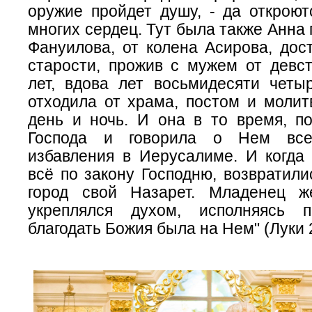
оружие пройдет душу, - да открою
многих сердец. Тут была также Анна 
Фануилова, от колена Асирова, дос
старости, прожив с мужем от девст
лет, вдова лет восьмидесяти четыр
отходила от храма, постом и молит
день и ночь. И она в то время, по
Господа и говорила о Нем все
избавления в Иерусалиме. И когда
всё по закону Господню, возвратили
город свой Назарет. Младенец ж
укреплялся духом, исполняясь п
благодать Божия была на Нем" (Луки 2