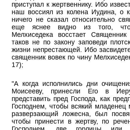
приступал к жертвеннику. Ибо извест
наш воссиял из колена Иудина, о 
ничего не сказал относительно свя
еще яснее видно
из того,
что
Мелхиседека восстает Священник
таков не по закону заповеди плотс
жизни непрестающей. Ибо засвидете
священник вовек по чину Мелхиседек
17);
"А когда исполнились дни очищени
Моисееву, принесли Его в Иер
представить пред Господа, как пред
Господнем, чтобы всякий младенец 
разверзающий ложесна, был посвя
чтобы принести в жертву, по рече
Господнем, две горлицы или 