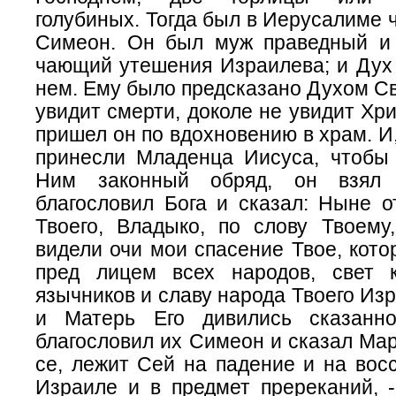
голубиных. Тогда был в Иерусалиме 
Симеон. Он был муж праведный и 
чающий утешения Израилева; и Дух
нем. Ему было предсказано Духом Св
увидит смерти, доколе не увидит Хри
пришел он по вдохновению в храм. И,
принесли Младенца Иисуса, чтобы
Ним законный обряд, он взял 
благословил Бога и сказал: Ныне о
Твоего, Владыко, по слову Твоему
видели очи мои спасение Твое, кото
пред лицем всех народов, свет 
язычников и славу народа Твоего Из
и Матерь Его дивились сказан
благословил их Симеон и сказал Мар
се, лежит Сей на падение и на вос
Израиле и в предмет пререканий, 