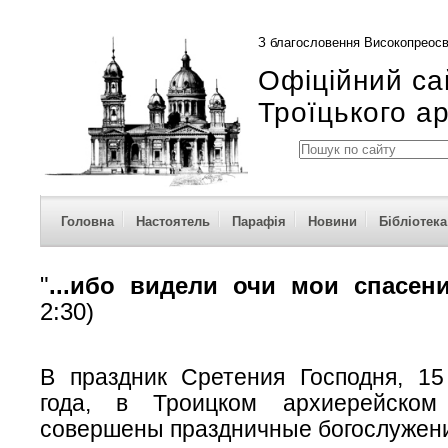
З благословення Високопреосв
Офіційний са
Троїцького а
Головна
Настоятель
Парафія
Новини
Бібліотека
"
...ибо видели очи мои спасен
2:30)
В праздник Сретения Господня, 1
года, в Троицком архиерейско
совершены праздничные богослужен