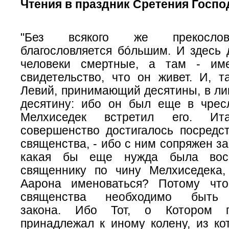
Чтения в праздник Сретения Госпо
"Без всякого же прекосло
благословляется бóльшим. И здесь 
человеки смертные, а там - и
свидетельство, что он живет. И, т
Левий, принимающий десятины, в
ли
десятину: ибо он был еще в чресл
Мелхиседек встретил его. И
совершенство достигалось посредст
священства, - ибо с ним сопряжен за
какая бы еще нужда была восс
священнику по чину Мелхиседека
Аарона именоваться? Потому чт
священства необходимо быть
закона. Ибо Тот, о Котором г
принадлежал к иному колену, из ко