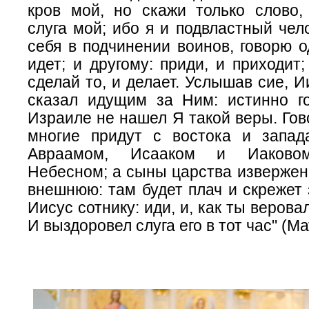
кров мой, но скажи только слово,
слуга мой; ибо я и подвластный чело
себя в подчинении воинов, говорю о
идет; и другому: приди, и приходит;
сделай то, и делает. Услышав сие, И
сказал идущим за Ним: истинно г
Израиле не нашел Я такой веры. Гов
многие придут с востока и запад
Авраамом, Исааком и Иаково
Небесном; а сыны царства извержен
внешнюю: там будет плач и скрежет 
Иисус сотнику: иди, и, как ты веровал
И выздоровел слуга его в тот час" (Ма