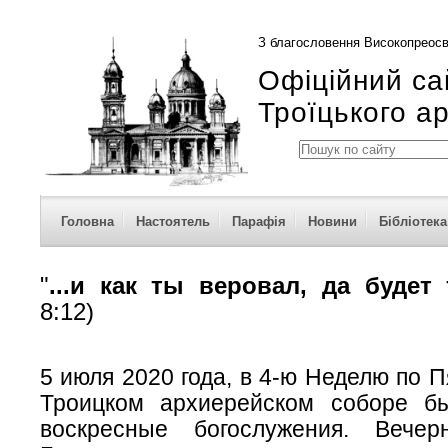
З благословення Високопреосв
Офіційний са
Троїцького а
Головна
Настоятель
Парафія
Новини
Бібліотека
"
...и как ты веровал, да будет 
8:12)
5 июля 2020 года, в 4-ю Неделю по П
Троицком архиерейском соборе б
воскресные богослужения. Вече