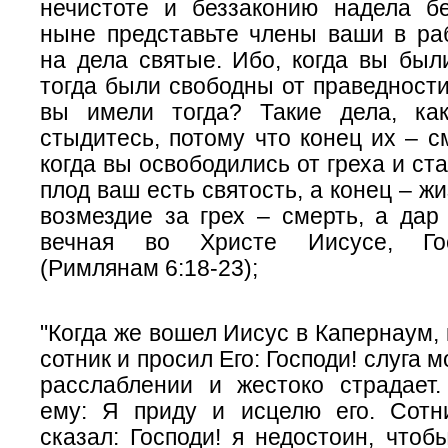
нечистоте и беззаконию надела бе
ныне представьте члены ваши в ра
на дела святые. Ибо, когда вы был
тогда были свободны от праведности
вы имели тогда? Такие дела, ка
стыдитесь, потому что конец их – с
когда вы освободились от греха и ст
плод ваш есть святость, а конец – ж
возмездие за грех – смерть, а дар
вечная во Христе Иисусе, Го
(Римлянам 6:18-23);
"Когда же вошел Иисус в Капернаум,
сотник и просил Его: Господи! слуга 
расслаблении и жестоко страдает.
ему: Я приду и исцелю его. Сотни
сказал: Господи! я недостоин, что