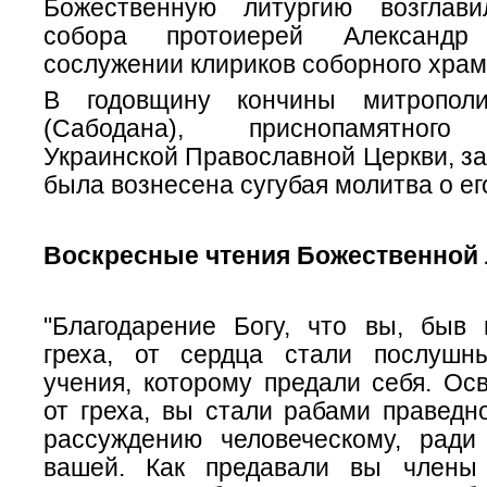
Божественную литургию возглави
собора протоиерей Александ
сослужении клириков соборного храм
В годовщину кончины митропол
(Сабодана), приснопамятного 
Украинской Православной Церкви, з
была вознесена сугубая молитва о ег
Воскресные чтения Божественной 
"Благодарение Богу, что вы, быв
греха, от сердца стали послушн
учения, которому предали себя. Ос
от греха, вы стали рабами праведн
рассуждению человеческому, рад
вашей. Как предавали вы член