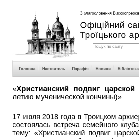
З благословення Високопреосв
Офіційний са
Троїцького а
Головна
Настоятель
Парафія
Новини
Бібліотека
«
Христианский подвиг царской
летию мученической кончины)»
17 июля 2018 года в Троицком архи
состоялась встреча семейного клуб
тему: «Христианский подвиг царско