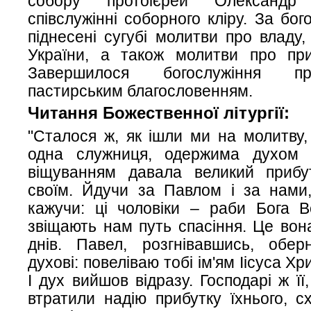
собору протоієрей Олександ
співслужінні соборного кліру. За бо
піднесені сугубі молитви про владу,
України, а також молитви про при
Завершилося богослужіння п
пастирським благословенням.
Читання Божественної літургії:
"Сталося ж, як ішли ми на молитву,
одна служниця, одержима духом 
віщуванням давала великий прибу
своїм. Йдучи за Павлом і за нами,
кажучи: ці чоловіки – раби Бога В
звіщають нам путь спасіння. Це вон
днів. Павел, розгнівавшись, обер
духові: повеліваю тобі ім'ям Іісуса Хр
І дух вийшов відразу. Господарі ж ї
втратили надію прибутку їхнього, 