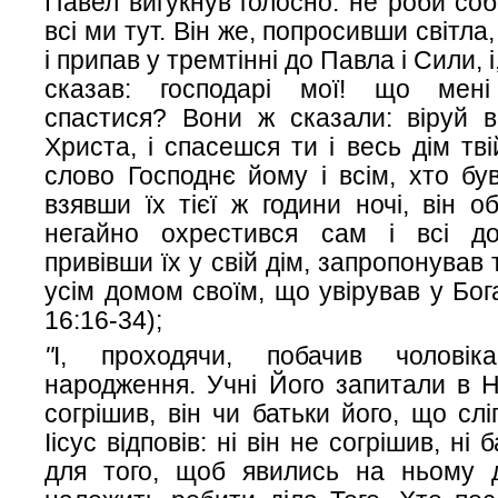
Павел вигукнув голосно: не роби собі
всі ми тут. Він же, попросивши світла,
і припав у тремтінні до Павла і Сили, і,
сказав: господарі мої! що мен
спастися? Вони ж сказали: віруй в
Христа, і спасешся ти і весь дім тві
слово Господнє йому і всім, хто був
взявши їх тієї ж години ночі, він о
негайно охрестився сам і всі до
привівши їх у свій дім, запропонував 
усім домом своїм, що увірував у Бога
16:16-34);
"
І, проходячи, побачив чоловіка
народження. Учні Його запитали в Нь
согрішив, він чи батьки його, що сл
Іісус відповів: ні він не согрішив, ні 
для того, щоб явились на ньому д