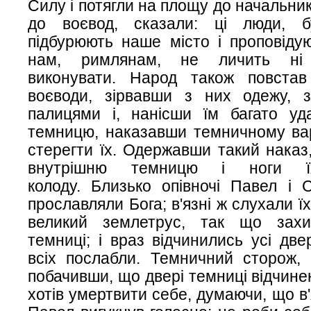
Силу і потягли на площу до начальникі
до воєвод, сказали: ці люди, б
підбурюють наше місто і проповідую
нам, римлянам, не личить ні 
виконувати. Народ також повста
воєводи, зірвавши з них одежу, з
палицями і, нанісши їм багато уда
темницю, наказавши темничному ва
стерегти їх. Одержавши такий наказ,
внутрішню темницю і ноги ї
колоду. Близько опівночі Павел і 
прославляли Бога; в'язні ж слухали ї
великий землетрус, так що захи
темниці; і враз відчинились усі две
всіх послабли. Темничний сторож, 
побачивши, що двері темниці відчинен
хотів умертвити себе, думаючи, що в'