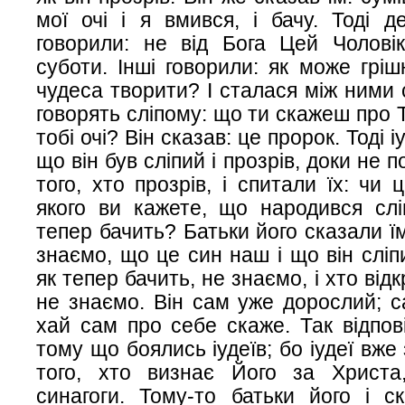
мої очі і я вмився, і бачу. Тоді д
говорили: не від Бога Цей Чолові
суботи. Інші говорили: як може гріш
чудеса творити? І сталася між ними 
говорять сліпому: що ти скажеш про Т
тобі очі? Він сказав: це пророк. Тоді і
що він був сліпий і прозрів, доки не 
того, хто прозрів, і спитали їх: чи
якого ви кажете, що народився слі
тепер бачить? Батьки його сказали їм
знаємо, що це син наш і що він сліп
як тепер бачить, не знаємо, і хто від
не знаємо. Він сам уже дорослий; с
хай сам про себе скаже. Так відпові
тому що боялись іудеїв; бо іудеї вж
того, хто визнає Його за Христа,
синагоги. Тому-то батьки його і с