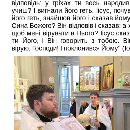
відповідь: у гріхах ти весь народив
учиш? І вигнали його геть. Іісус, поч
його геть, знайшов його і сказав йому
Сина Божого? Він відповів і сказав: а 
щоб мені вірувати в Нього? Іісус сказ
ти Його, і Він говорить з тобою. В
вірую, Господи! І поклонився Йому"
(
І