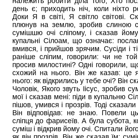
належить робити діла Того, Хто по
день є; приходить ніч, коли ніхто 
Доки Я в світі, Я світло світові. С
плюнув на землю, зробив слиною с
сумішшю очі сліпому, і сказав йому
купальні Сілоам, що означає: послан
вмився, і прийшов зрячим. Сусіди і ті
раніше сліпим, говорили: чи не той
просив милостині? Одні говорили, що
схожий на нього. Він же казав: це я
нього: як відкрились у тебе очі? Він ск
Чоловік, Якого звуть Іісус, зробив су
мої і сказав мені: піди в купальню Сі
пішов, умився і прозрів. Тоді сказали
Він відповідав: не знаю. Повели ц
сліпця до фарисеїв. А була субота, к
суміш і відкрив йому очі. Спитали йог
як він прозрів. Він же сказав їм: сум