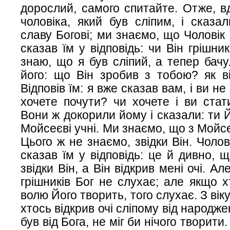
дорослий, самого спитайте. Отже, в
чоловіка, який був сліпим, і сказа
славу Богові; ми знаємо, що Чоловік 
сказав їм у відповідь: чи Він грішни
знаю, що я був сліпий, а тепер бачу
його: що Він зробив з тобою? як ві
Відповів їм: я вже сказав вам, і ви н
хочете почути? чи хочете і ви ста
Вони ж докорили йому і сказали: ти 
Мойсеєві учні. Ми знаємо, що з Мойс
Цього ж не знаємо, звідки Він. Чолові
сказав їм у відповідь: це й дивно, 
звідки Він, а Він відкрив мені очі. А
грішників Бог не слухає; але якщо х
волю Його творить, того слухає. З вік
хтось відкрив очі сліпому від народже
був від Бога, не міг би нічого творит