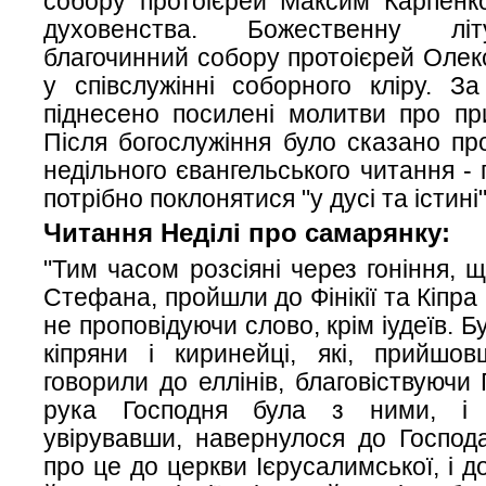
собору протоієрей Максим Карпенко
духовенства. Божественну літ
благочинний собору протоієрей Оле
у співслужінні соборного кліру. За
піднесено посилені молитви про пр
Після богослужіння було сказано пр
недільного євангельського читання -
потрібно поклонятися "у дусі та істині"
Читання Неділі про самарянку:
"Тим часом розсіяні через гоніння, 
Стефана, пройшли до Фінікії та Кіпра і
не проповідуючи слово, крім іудеїв. Б
кіпряни і киринейці, які, прийшов
говорили до еллінів, благовіствуючи Г
рука Господня була з ними, і 
увірувавши, навернулося до Господ
про це до церкви Ієрусалимської, і 