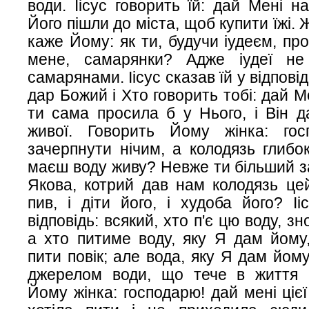
води. Іісус говорить їй: дай Мені н
Його пішли до міста, щоб купити їжі.
каже Йому: як ти, будучи іудеєм, пр
мене, самарянки? Адже іудеї не
самарянами. Іісус сказав їй у відпові
дар Божий і Хто говорить тобі: дай М
ти сама просила б у Нього, і Він д
живої. Говорить Йому жінка: гос
зачерпнути нічим, а колодязь глибок
маєш воду живу? Невже ти більший з
Якова, котрий дав нам колодязь цей
пив, і діти його, і худоба його? Іі
відповідь: всякий, хто п'є цю воду, з
а хто питиме воду, яку Я дам йому
пити повік; але вода, яку Я дам йом
джерелом води, що тече в життя в
Йому жінка: господарю! дай мені ціє