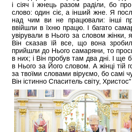
і сіяч і жнець разом раділи, бо пр
слово: один сіє, а інший жне. Я пос
над чим ви не працювали: інші п
ввійшли в їхню працю. І багато сама
увірували в Нього за словом жінки, 
Він сказав їй все, що вона зробил
прийшли до Нього самаряни, то прос
в них; і Він пробув там два дні. І ще
в Нього за Його словом. А жінці тій 
за твоїми словами віруємо, бо самі ч
Він істинно Спаситель світу, Христос"