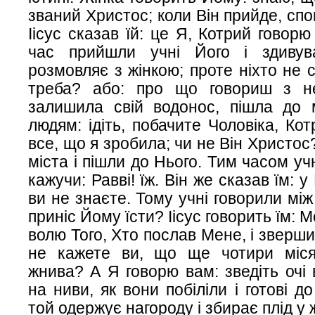
званий Христос; коли Він прийде, спо
Іісус сказав їй: це Я, Котрий говор
час прийшли учні Його і здивув
розмовляє з жінкою; проте ніхто не с
треба? або: про що говориш з н
залишила свій водонос, пішла до м
людям: ідіть, побачите Чоловіка, Ко
все, що я зробила; чи не Він Христо
міста і пішли до Нього. Тим часом уч
кажучи: Равві! їж. Він же сказав їм: у
ви не знаєте. Тому учні говорили між
приніс Йому їсти? Іісус говорить їм: 
волю Того, Хто послав Мене, і зверши
не кажете ви, що ще чотири місяц
жнива? А Я говорю вам: зведіть очі 
на ниви, як вони побіліли і готові д
той одержує нагороду і збирає плід у 