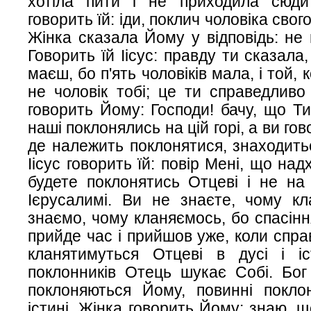
хотіла пити і не приходила сюди 
говорить їй: іди, поклич чоловіка свог
Жінка сказала Йому у відповідь: не 
Говорить їй Іісус: правду ти сказала
маєш, бо п'ять чоловіків мала, і той,
не чоловік тобі; це ти справедливо
говорить Йому: Господи! бачу, що Ти
наші поклонялись на цій горі, а ви го
де належить поклонятися, знаходитьс
Іісус говорить їй: повір Мені, що над
будете поклонятись Отцеві і не на ц
Ієрусалимі. Ви не знаєте, чому кл
знаємо, чому кланяємось, бо спасіння
прийде час і прийшов уже, коли спра
кланятимуться Отцеві в дусі і іс
поклонників Отець шукає Собі. Бог 
поклоняються Йому, повинні поклон
істині. Жінка говорить Йому: знаю, 