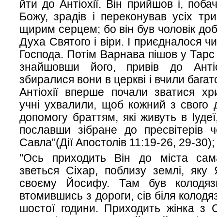
йти до Антіохії. Він прийшов і, поб
Божу, зрадів і переконував усіх тр
щирим серцем; бо він був чоловік до
Духа Святого і віри. І приєдналося 
Господа. Потім Варнава пішов у Тарс
знайшовши його, привів до Антіо
збиралися вони в церкві і вчили багато
Антіохії вперше почали зватися хр
учні ухвалили, щоб кожний з свого 
допомогу браттям, які живуть в Іуде
пославши зібране до пресвітерів ч
Савла"(Дії Апостолів 11:19-26, 29-30);
"Ось приходить Він до міста сам
зветься Сіхар, поблизу землі, яку 
своєму Йосифу. Там був колодязь
втомившись з дороги, сів біля колодя
шостої години. Приходить жінка з 