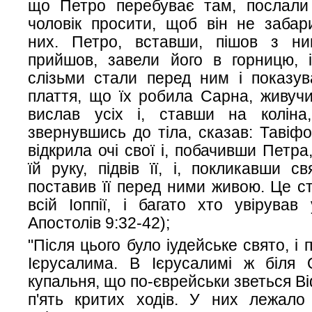
що Петро перебуває там, послали
чоловік просити, щоб він не забар
них. Петро, вставши, пішов з ни
прийшов, завели його в горницю, і
слізьми стали перед ним і показув
плаття, що їх робила Сарна, живуч
вислав усіх і, ставши на коліна,
звернувшись до тіла, сказав: Тавіфо
відкрила очі свої і, побачивши Петра,
їй руку, підвів її, і, покликавши с
поставив її перед ними живою. Це с
всій Іоппії, і багато хто увірував 
Апостолів 9:32-42);
"Після цього було іудейське свято, і 
Ієрусалима. В Ієрусалимі ж біля 
купальня, що по-єврейськи зветься В
п'ять критих ходів. У них лежало 