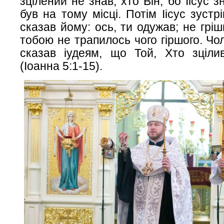
зцілений не знав, хто Він, бо Іісус з
був на тому місці. Потім Іісус зустрі
сказав йому: ось, ти одужав; не грі
тобою не трапилось чого гіршого. Чол
сказав іудеям, що Той, Хто зцілив
(Іоанна 5:1-15).