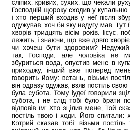
сліпих, кривих, сухих, що чекали рух
Господній щороку сходив у купальню 
і хто перший входив у неї після збу
одужував, хоч би яку недугу мав. Тут 
хворів тридцять вісім років. Іісус, п
лежить, і знаючи, що вже довго хворіє
чи хочеш бути здоровим? Недужий 
так, Господи; але чоловіка не 
збуриться вода, опустив мене в куп
приходжу, інший вже поперед мене 
говорить йому: встань, візьми постіл
він одразу одужав, взяв постіль свою 
була субота. Тому іудеї говорили зці
субота, і не слід тобі було брати п
відповів їм: Хто зцілив мене, Той ска
постіль твою і ходи. Його спитали: 
Котрий сказав тобі: візьми постіль