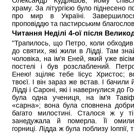
Олександр Кудряшов, йому співс
храму. За літургією було піднесено 
про мир в Україні. Завершилося
проповіддю та пастирським благосло
Читання Неділі 4-ої після Велико
"Трапилось, що Петро, коли обходив 
до святих, які жили в Лідді. Там зн
чоловіка, на ім'я Еней, який уже вісі
постелі і був розслаблений. Петр
Енею! зціляє тебе Іісус Христос; в
твоєї. І він зараз же встав. І бачили 
Лідді і Сароні, які і навернулися до Го
була одна учениця, на ім'я Таві
«сарна»; вона була сповнена добри
багато милостині. Сталося ж у т
занедужала й померла. Її омил
горниці. Лідда ж була поблизу Іоппії, 