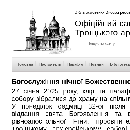
З благословення Високопреосв
Офіційний са
Троїцького а
Головна
Настоятель
Парафія
Новини
Бібліотека
Богослужіння нічної Божественної
27 січня 2025 року, клір та параф
собору зібралися до храму на спільн
У понеділок седмиці 32-ої після П
віддання свята Богоявлення та 
рівноапостольної Ніни, просвітите
Троїцькому архієрейському соборі 