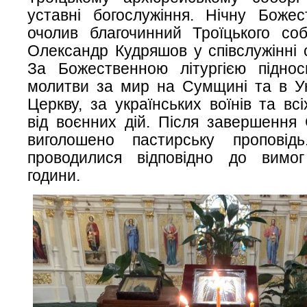
уставні богослужіння. Нічну Божес
очолив благочинний Троїцького соб
Олександр Кудряшов у співслужінні с
За Божественною літургією піднос
молитви за мир на Сумщині та в Ук
Церкву, за українських воїнів та вс
від воєнних дій. Після завершення 
виголошено пастирську проповідь
проводилися відповідно до вимог
години.