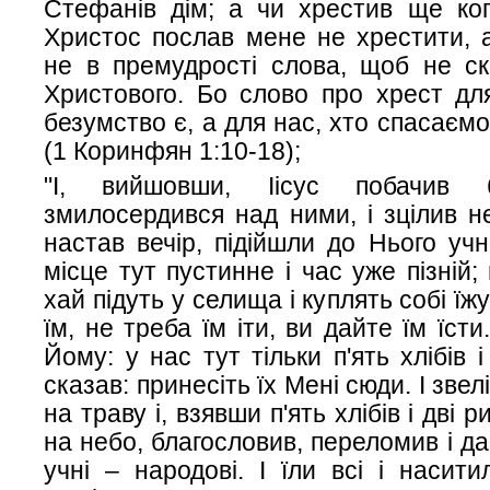
Стефанів дім; а чи хрестив ще ког
Христос послав мене не хрестити, а 
не в премудрості слова, щоб не ск
Христового. Бо слово про хрест для
безумство є, а для нас, хто спасаєм
(1 Коринфян 1:10-18);
"І, вийшовши, Іісус побачив 
змилосердився над ними, і зцілив не
настав вечір, підійшли до Нього учн
місце тут пустинне і час уже пізній;
хай підуть у селища і куплять собі їжу
їм, не треба їм іти, ви дайте їм їст
Йому: у нас тут тільки п'ять хлібів і
сказав: принесіть їх Мені сюди. І звел
на траву і, взявши п'ять хлібів і дві р
на небо, благословив, переломив і да
учні – народові. І їли всі і насити