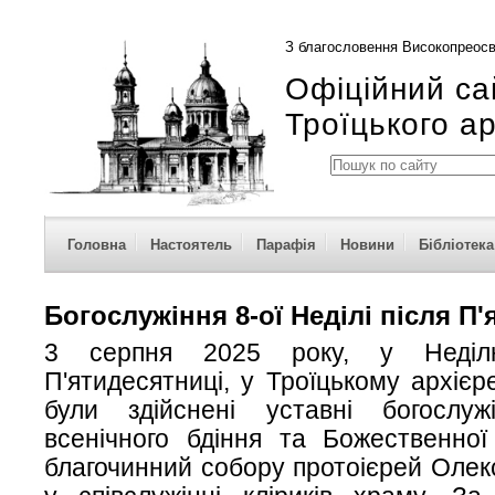
З благословення Високопреосв
Офіційний са
Троїцького а
Головна
Настоятель
Парафія
Новини
Бібліотека
Богослужіння 8-ої Неділі після П
3 серпня 2025 року, у Неділ
П'ятидесятниці, у Троїцькому архієр
були здійснені уставні богослуж
всенічного бдіння та Божественної 
благочинний собору протоієрей Оле