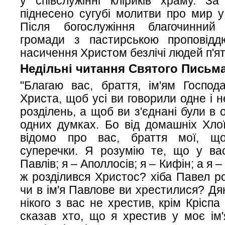
у співслужінні кліриків храму. За
піднесено сугубі молитви про мир у
Після богослужіння благочинний
громади з пастирською проповід
насичення Христом безлічі людей п'я
Недільні читання Святого Письма
"Благаю вас, браття, ім'ям Господ
Христа, щоб усі ви говорили одне і 
розділень, а щоб ви з'єднані були в 
одних думках. Бо від домашніх Хло
відомо про вас, браття мої, 
суперечки. Я розумію те, що у вас
Павлів; я – Аполлосів; я – Кифін; а я 
ж розділився Христос? хіба Павел ро
чи в ім'я Павлове ви хрестилися? Дя
нікого з вас не хрестив, крім Кріспа
сказав хто, що я хрестив у моє ім'