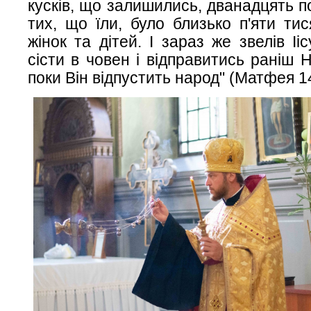
кусків, що залишились, дванадцять п
тих, що їли, було близько п'яти тис
жінок та дітей. І зараз же звелів І
сісти в човен і відправитись раніш Н
поки Він відпустить народ" (Матфея 14