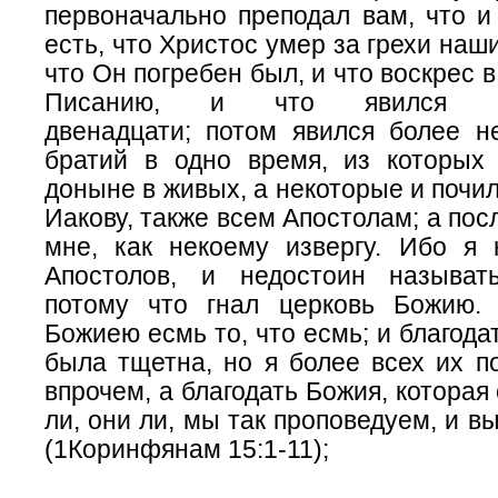
первоначально преподал вам, что 
есть,
что Христос умер за грехи наши
что Он погребен был, и что воскрес в
Писанию, и что явился К
двенадцати; потом явился более н
братий в одно время, из которых
доныне в живых, а некоторые и почил
Иакову, также всем Апостолам; а пос
мне, как некоему извергу. Ибо я
Апостолов, и недостоин называт
потому что гнал церковь Божию.
Божиею есмь то, что есмь; и благода
была тщетна, но я более всех их по
впрочем, а благодать Божия, которая
ли, они ли, мы так проповедуем, и в
(1Коринфянам 15:1-11);