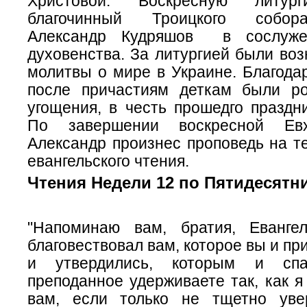
Христовой. Воскресную литург
благочинный Троицкого собор
Александр Кудряшов в сослуже
духовенства. За литургией были во
молитвы о мире в Украине. Благода
после причастиям деткам были р
угощения, в честь прошедго праздн
По завершении воскресной Евх
Александр произнес проповедь на т
евангельского чтения.
Чтения Недели 12 по Пятидесятн
"Напоминаю вам, братия, Еванге
благовествовал вам, которое вы и пр
и утвердились, которым и спа
преподанное удерживаете так, как я
вам, если только не тщетно уве