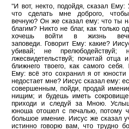
"И вот, некто, подойдя, сказал Ему:
что сделать мне доброго, чтоб
вечную? Он же сказал ему: что ты 
благим? Никто не благ, как только о
хочешь войти в жизнь
веч
заповеди. Говорит Ему: какие? Иису
убивай; не прелюбодействуй; 
лжесвидетельствуй; почитай отца и
ближнего твоего, как самого себя.
Ему: всё это сохранил я от юности
недостает мне? Иисус сказал ему: е
совершенным, пойди, продай имение
нищим; и будешь иметь сокровище
приходи и следуй за Мною. Услы
юноша отошел с печалью, потому ч
большое имение. Иисус же сказал у
истинно говорю вам, что трудно бо