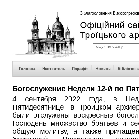
З благословення Високопреосв
Офіційний са
Троїцького а
Головна
Настоятель
Парафія
Новини
Бібліотека
Богослужение Недели 12-й по Пя
4 сентября 2022 года, в Не
Пятидесятнице, в Троицком архие
были отслужены воскресные богосл
Господень множество братьев и се
общую молитву, а также причаще