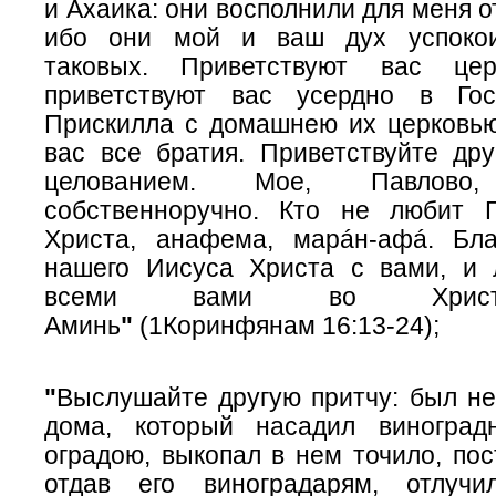
и Ахаика: они восполнили для меня о
ибо они мой и ваш дух успокои
таковых. Приветствуют вас цер
приветствуют вас усердно в Го
Прискилла с домашнею их церковью
вас все братия. Приветствуйте дру
целованием. Мое, Павлово, 
собственноручно. Кто не любит 
Христа,
анафема, марáн-афá
. Бла
нашего Иисуса Христа с вами, и
всеми вами во Христ
Аминь
"
(1Коринфянам 16:13-24);
"
Выслушайте другую притчу: был не
дома, который насадил виноград
оградою, выкопал в нем точило, по
отдав его виноградарям, отлучи