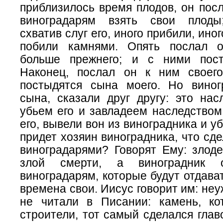
приблизилось время плодов, он посл
виноградарям взять свои плоды;
схватив слуг его, иного прибили, иног
побили камнями. Опять послал о
больше прежнего; и с ними пост
Наконец, послал он к ним своего
постыдятся сына моего. Но виног
сына, сказали друг другу: это нас
убьем его и завладеем наследством 
его, вывели вон из виноградника и уб
придет хозяин виноградника, что сде
виноградарями? Говорят Ему: злоде
злой смерти, а виноградник о
виноградарям, которые будут отдава
времена свои. Иисус говорит им: неу
не читали в Писании: камень, ко
строители, тот самый сделался глав