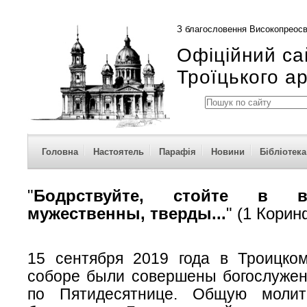
З благословення Високопреосв
Офіційний са
Троїцького а
Головна
Настоятель
Парафія
Новини
Бібліотека
"
Бодрствуйте, стойте в в
мужественны, тверды...
" (1 Кори
15 сентября 2019 года в Троицко
соборе были совершены богослужен
по Пятидесятнице. Общую молит